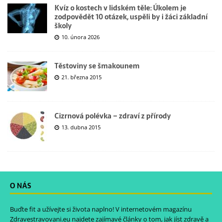
Kvíz o kostech v lidském těle: Úkolem je
zodpovědět 10 otázek, uspěli by i žáci základní
školy
10. února 2026
Těstoviny se šmakounem
21. března 2015
Cizrnová polévka – zdraví z přírody
13. dubna 2015
O NÁS
Buďte fit a užívejte si života naplno! V internetovém magazínu
Zdravestravovani.eu
najdete zajímavé články o tom, jak jíst zdravě a