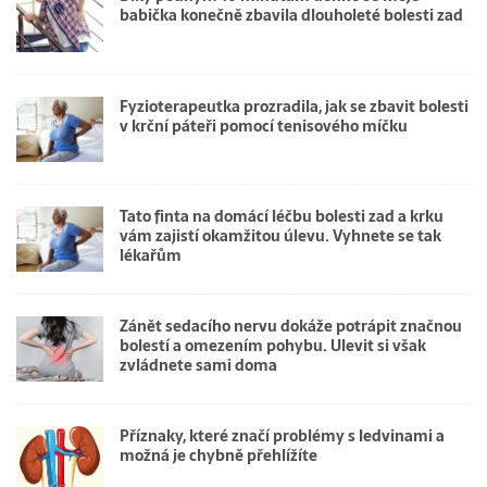
babička konečně zbavila dlouholeté bolesti zad
Fyzioterapeutka prozradila, jak se zbavit bolesti
v krční páteři pomocí tenisového míčku
Tato finta na domácí léčbu bolesti zad a krku
vám zajistí okamžitou úlevu. Vyhnete se tak
lékařům
Zánět sedacího nervu dokáže potrápit značnou
bolestí a omezením pohybu. Ulevit si však
zvládnete sami doma
Příznaky, které značí problémy s ledvinami a
možná je chybně přehlížíte