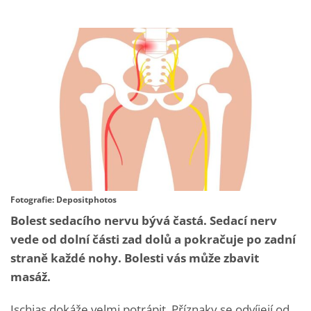
Fotografie: Depositphotos
Bolest sedacího nervu bývá častá. Sedací nerv
vede od dolní části zad dolů a pokračuje po zadní
straně každé nohy. Bolesti vás může zbavit
masáž.
Ischias dokáže velmi potrápit. Příznaky se odvíjejí od