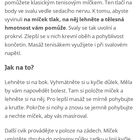
pomůžete klasickým tenisovým míčkem. Ten tlačí na
body ve svalu vedle sedacího nervu. K tomu, abyste
vyvinuli
na míček tlak, na něj lehněte a tělesná
hmotnost vám pomůže
. Svaly se tak uvolní a
prokrví. Zlepší se v nich krevní oběh a pohyblivost
končetin. Masáž tenisákem využijete i při svalovém
napětí.
Jak na to?
Lehněte si na bok. Vyhmátněte si u kyčle důlek. Měla
by vám napovědět bolest. Tam si položte míček a
lehněte si na něj. Pro lepší masáž se mírně pohybujte
a kruťte. Pokrčte si nohy a znovu se jemně pohybujte
a nechte míček, aby vás masíroval.
Další cvik provádějte v poloze na zádech. Míček
umístěte zhruba do poloviny půlky zadku v linii kyčle.