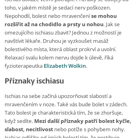
toho, v jakém místě je sedací nerv poškozen.
Nepohodlí, bolest nebo mravenčení
se mohou
rozšířit až na chodidlo a prsty u nohou
. Jak se
omezujícího ischiasu zbavit? Jednou z možností je
navštívit lékaře. Druhou je vyzkoušet masáž
bolestivého místa, která oblast prokrví a uvolní.
Relaxací svalu kolem nervu dojde k úlevě, říká
fyzioterapeutka
Elizabeth Wolkin
.
Příznaky ischiasu
Ischias na sebe začíná upozorňovat slabostí a
mravenčením v noze. Také vás bude bolet v zádech.
Tato bolest je charakteristická tím, že se zhoršuje,
když sedíte.
Mezi další příznaky patří bolest kyčle,
slabost, necitlivost
nebo potíže s pohybem nohy.
Ischias odlišíte od jiných bolestí tím, že postihuje