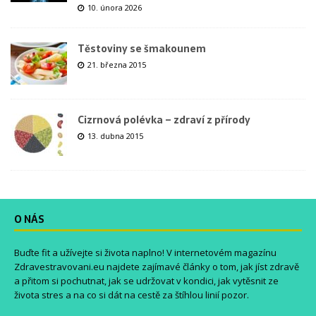
10. února 2026
Těstoviny se šmakounem
21. března 2015
Cizrnová polévka – zdraví z přírody
13. dubna 2015
O NÁS
Buďte fit a užívejte si života naplno! V internetovém magazínu
Zdravestravovani.eu
najdete zajímavé články o tom, jak jíst zdravě
a přitom si pochutnat, jak se udržovat v kondici, jak vytěsnit ze
života stres a na co si dát na cestě za štíhlou linií pozor.