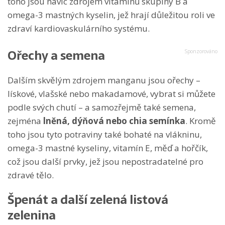
toho jsou navíc zdrojem vitamínů skupiny B a
omega-3 mastných kyselin, jež hrají důležitou roli ve
zdraví kardiovaskulárního systému.
Ořechy a semena
Dalším skvělým zdrojem manganu jsou ořechy –
lískové, vlašské nebo makadamové, vybrat si můžete
podle svých chutí – a samozřejmě také semena,
zejména
lněná, dýňová nebo chia semínka
. Kromě
toho jsou tyto potraviny také bohaté na vlákninu,
omega-3 mastné kyseliny, vitamín E, měď a hořčík,
což jsou další prvky, jež jsou nepostradatelné pro
zdravé tělo.
Špenát a další zelená listová
zelenina