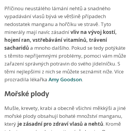
Příčinou neustálého lámání nehtů a snadného
vypadávání vlasů bývá ve většině případech
nedostatek manganu a hořčíku ve stravě. Tyto
minerály mají navíc zásadní
vliv na vývoj kostí,
hojení ran, vstřebávání vitamínů, trávení
sacharidů
a mnoho dalšího. Pokud se tedy potýkáte
s těmito nepříjemnými problémy, pomoci vám může
zařazení správných potravin do svého jídelníčku. S
těmi nejlepšími z nich se můžete seznámit níže. Více
prozradila lékařka
Amy Goodson
.
Mořské plody
Mušle, krevety, krabi a obecně všichni měkkýši a jiné
mořské plody obsahují bohaté množství manganu,
který
je zásadní pro zdraví vlasů a nehtů
. Kromě