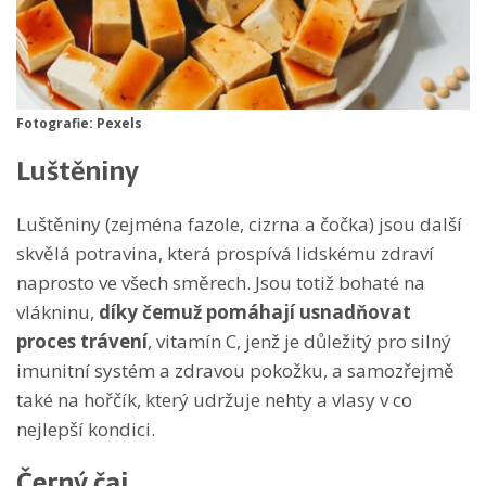
Fotografie: Pexels
Luštěniny
Luštěniny (zejména fazole, cizrna a čočka) jsou další
skvělá potravina, která prospívá lidskému zdraví
naprosto ve všech směrech. Jsou totiž bohaté na
vlákninu,
díky čemuž pomáhají usnadňovat
proces trávení
, vitamín C, jenž je důležitý pro silný
imunitní systém a zdravou pokožku, a samozřejmě
také na hořčík, který udržuje nehty a vlasy v co
nejlepší kondici.
Černý čaj