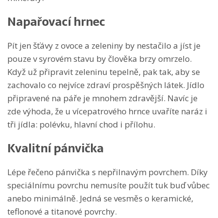
Napařovací hrnec
Pít jen šťávy z ovoce a zeleniny by nestačilo a jíst je
pouze v syrovém stavu by člověka brzy omrzelo.
Když už připravit zeleninu tepelně, pak tak, aby se
zachovalo co nejvíce zdraví prospěšných látek. Jídlo
připravené na páře je mnohem zdravější. Navíc je
zde výhoda, že u vícepatrového hrnce uvaříte naráz i
tři jídla: polévku, hlavní chod i přílohu.
Kvalitní pánvička
Lépe řečeno pánvička s nepřilnavým povrchem. Díky
speciálnímu povrchu nemusíte použít tuk buď vůbec
anebo minimálně. Jedná se vesměs o keramické,
teflonové a titanové povrchy.