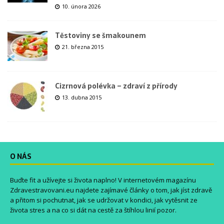
10. února 2026
Těstoviny se šmakounem
21. března 2015
Cizrnová polévka – zdraví z přírody
13. dubna 2015
O NÁS
Buďte fit a užívejte si života naplno! V internetovém magazínu
Zdravestravovani.eu
najdete zajímavé články o tom, jak jíst zdravě
a přitom si pochutnat, jak se udržovat v kondici, jak vytěsnit ze
života stres a na co si dát na cestě za štíhlou linií pozor.