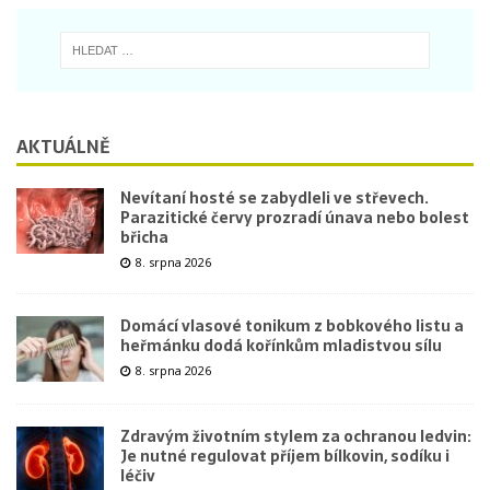
AKTUÁLNĚ
Nevítaní hosté se zabydleli ve střevech.
Parazitické červy prozradí únava nebo bolest
břicha
8. srpna 2026
Domácí vlasové tonikum z bobkového listu a
heřmánku dodá kořínkům mladistvou sílu
8. srpna 2026
Zdravým životním stylem za ochranou ledvin:
Je nutné regulovat příjem bílkovin, sodíku i
léčiv