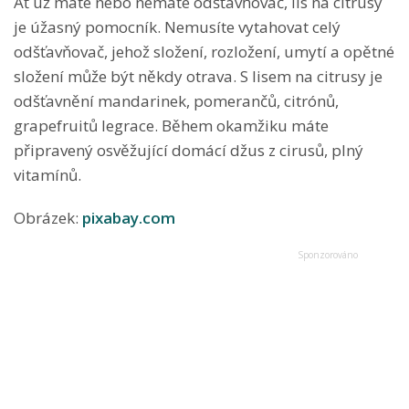
Ať už máte nebo nemáte odšťavňovač, lis na citrusy
je úžasný pomocník. Nemusíte vytahovat celý
odšťavňovač, jehož složení, rozložení, umytí a opětné
složení může být někdy otrava. S lisem na citrusy je
odšťavnění mandarinek, pomerančů, citrónů,
grapefruitů legrace. Během okamžiku máte
připravený osvěžující domácí džus z cirusů, plný
vitamínů.
Obrázek:
pixabay.com