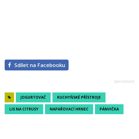
Sdílet na Facebooku
JOGURTOVAČ
KUCHYŇSKÉ PŘÍSTROJE
LIS NA CITRUSY
NAPAŘOVACÍ HRNEC
PÁNVIČKA