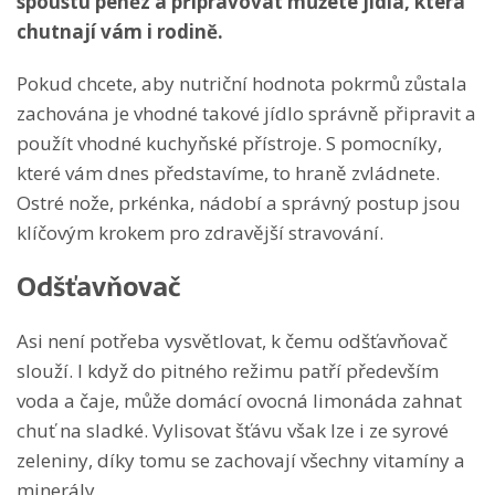
spoustu peněz a připravovat můžete jídla, která
chutnají vám i rodině.
Pokud chcete, aby nutriční hodnota pokrmů zůstala
zachována je vhodné takové jídlo správně připravit a
použít vhodné kuchyňské přístroje. S pomocníky,
které vám dnes představíme, to hraně zvládnete.
Ostré nože, prkénka, nádobí a správný postup jsou
klíčovým krokem pro zdravější stravování.
Odšťavňovač
Asi není potřeba vysvětlovat, k čemu odšťavňovač
slouží. I když do pitného režimu patří především
voda a čaje, může domácí ovocná limonáda zahnat
chuť na sladké. Vylisovat šťávu však lze i ze syrové
zeleniny, díky tomu se zachovají všechny vitamíny a
minerály.