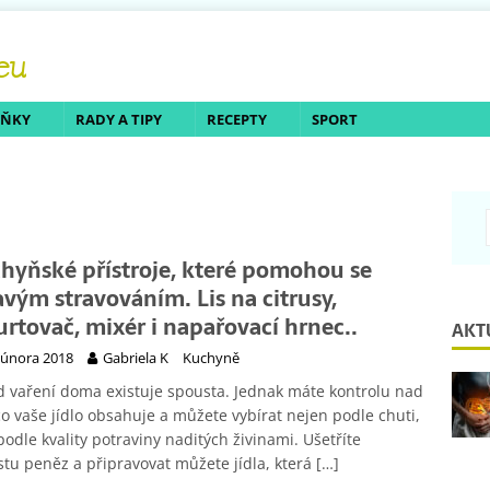
LŇKY
RADY A TIPY
RECEPTY
SPORT
hyňské přístroje, které pomohou se
avým stravováním. Lis na citrusy,
urtovač, mixér i napařovací hrnec..
AKT
 února 2018
Gabriela K
Kuchyně
 vaření doma existuje spousta. Jednak máte kontrolu nad
co vaše jídlo obsahuje a můžete vybírat nejen podle chuti,
 podle kvality potraviny naditých živinami. Ušetříte
tu peněz a připravovat můžete jídla, která
[…]