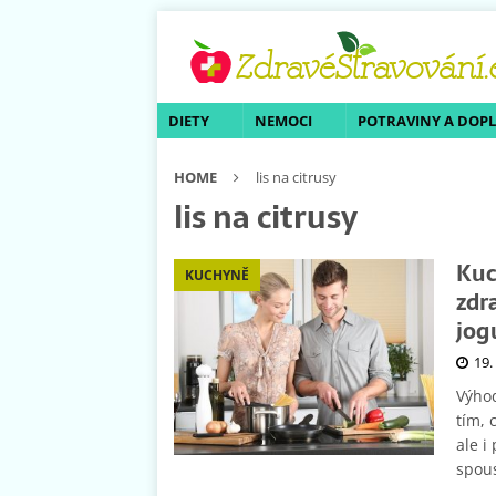
DIETY
NEMOCI
POTRAVINY A DOP
HOME
lis na citrusy
lis na citrusy
Kuc
KUCHYNĚ
zdr
jog
19.
Výhod
tím, 
ale i
spous