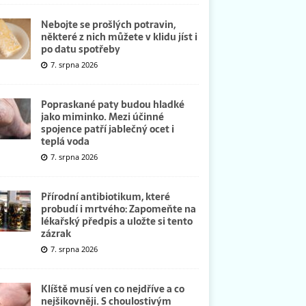
Nebojte se prošlých potravin,
některé z nich můžete v klidu jíst i
po datu spotřeby
7. srpna 2026
Popraskané paty budou hladké
jako miminko. Mezi účinné
spojence patří jablečný ocet i
teplá voda
7. srpna 2026
Přírodní antibiotikum, které
probudí i mrtvého: Zapomeňte na
lékařský předpis a uložte si tento
zázrak
7. srpna 2026
Klíště musí ven co nejdříve a co
nejšikovněji. S choulostivým