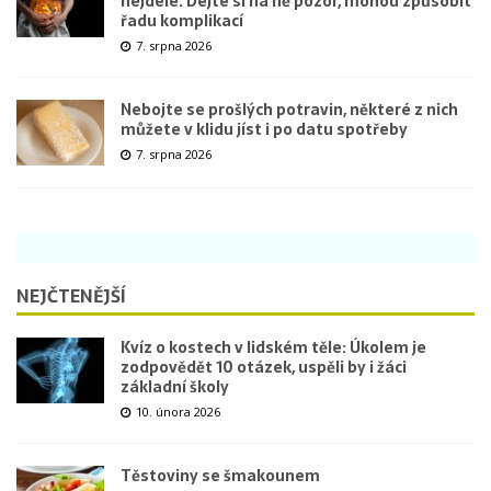
nejdéle. Dejte si na ně pozor, mohou způsobit
řadu komplikací
7. srpna 2026
Nebojte se prošlých potravin, některé z nich
můžete v klidu jíst i po datu spotřeby
7. srpna 2026
NEJČTENĚJŠÍ
Kvíz o kostech v lidském těle: Úkolem je
zodpovědět 10 otázek, uspěli by i žáci
základní školy
10. února 2026
Těstoviny se šmakounem