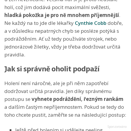
holí, což jim dodává pocit maximální svěžesti,
hladká pokožka je pro ně mnohem příjemnější
.
Ne každý na to jde dle lékařky
Cynthie Cobb
dobře,
a v důsledku nepatrných chyb se posléze potýká s
podrážděním. Ať už tedy používáte strojek, nebo
jednorázové žiletky, vždy je třeba dodržovat určitá
pravidla.
Jak si správně oholit podpaží
Holení není náročné, ale je při něm zapotřebí
dodržovat určitá pravidla. Jen díky správnému
postupu se
vyhnete podráždění, řezným rankám
a dalším častým nepříjemnostem. Pokud se tedy do
toho chcete pustit, zaměřte se na následující postup:
Ještě před holením si udělejte peeling,