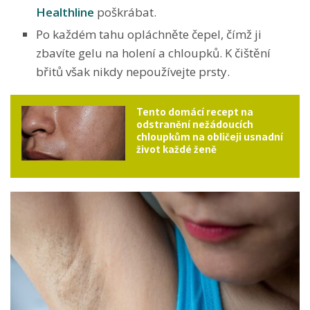
Healthline
poškrábat.
Po každém tahu opláchněte čepel, čímž ji
zbavíte gelu na holení a chloupků. K čištění
břitů však nikdy nepoužívejte prsty.
Tento domácí recept na
odstranění nežádoucích
chloupkům na obličeji usnadní
život každé ženě