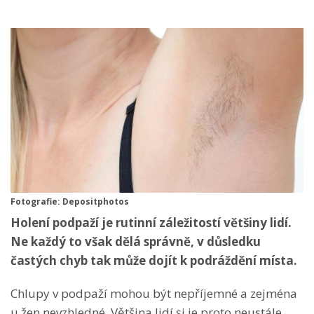
Fotografie: Depositphotos
Holení podpaží je rutinní záležitostí většiny lidí.
Ne každý to však dělá správně, v důsledku
častých chyb tak může dojít k podráždění místa.
Chlupy v podpaží mohou být nepříjemné a zejména
u žen nevzhledné. Většina lidí si je proto neustále