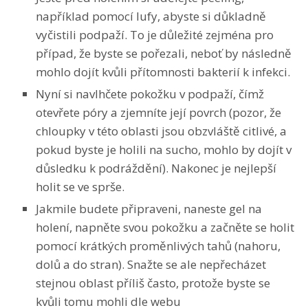
například pomocí lufy, abyste si důkladně
vyčistili podpaží. To je důležité zejména pro
případ, že byste se pořezali, neboť by následně
mohlo dojít kvůli přítomnosti bakterií k infekci.
Nyní si navlhčete pokožku v podpaží, čímž
otevřete póry a zjemníte její povrch (pozor, že
chloupky v této oblasti jsou obzvláště citlivé, a
pokud byste je holili na sucho, mohlo by dojít v
důsledku k podráždění). Nakonec je nejlepší
holit se ve sprše.
Jakmile budete připraveni, naneste gel na
holení, napněte svou pokožku a začněte se holit
pomocí krátkých proměnlivých tahů (nahoru,
dolů a do stran). Snažte se ale nepřecházet
stejnou oblast příliš často, protože byste se
kvůli tomu mohli dle webu