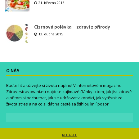
21. března 2015
Cizrnová polévka – zdraví z přírody
13. dubna 2015
O NÁS
Buďte fit a užívejte si života naplno! V internetovém magazínu
Zdravestravovani.eu
najdete zajímavé články o tom, jak jíst zdravě
a přitom si pochutnat, jak se udržovat v kondici, jak vytěsnit ze
života stres a na co si dát na cestě za štíhlou linií pozor.
REDAKCE