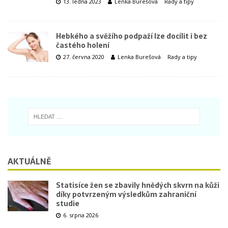
13. ledna 2023
Lenka Burešová
Rady a tipy
Hebkého a svěžího podpaží lze docílit i bez
častého holení
27. června 2020
Lenka Burešová
Rady a tipy
AKTUÁLNĚ
Statisíce žen se zbavily hnědých skvrn na kůži
díky potvrzeným výsledkům zahraniční
studie
6. srpna 2026