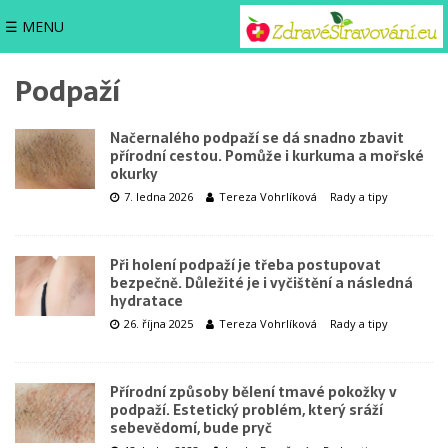
☰ MENU
Podpaží
Načernalého podpaží se dá snadno zbavit
přírodní cestou. Pomůže i kurkuma a mořské
okurky
7. ledna 2026
Tereza Vohrlíková
Rady a tipy
Při holení podpaží je třeba postupovat
bezpečně. Důležité je i vyčištění a následná
hydratace
26. října 2025
Tereza Vohrlíková
Rady a tipy
Přírodní způsoby bělení tmavé pokožky v
podpaží. Estetický problém, který sráží
sebevědomí, bude pryč