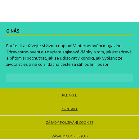
O NÁS
Buďte fit a užívejte si života naplno! V internetovém magazínu
Zdravestravovani.eu
najdete zajímavé články o tom, jak jíst zdravě
a přitom si pochutnat, jak se udržovat v kondici, jak vytěsnit ze
života stres a na co si dát na cestě za štíhlou linií pozor.
REDAKCE
KONTAKT
ZÁSADY POUŽÍVÁNÍ COOKIES
ZÁSADY COOKIES (EU)