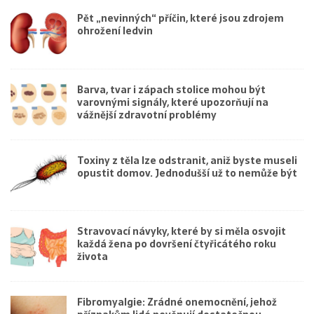
Pět „nevinných“ příčin, které jsou zdrojem
ohrožení ledvin
Barva, tvar i zápach stolice mohou být
varovnými signály, které upozorňují na
vážnější zdravotní problémy
Toxiny z těla lze odstranit, aniž byste museli
opustit domov. Jednodušší už to nemůže být
Stravovací návyky, které by si měla osvojit
každá žena po dovršení čtyřicátého roku
života
Fibromyalgie: Zrádné onemocnění, jehož