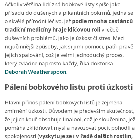
Ačkoliv většina lidí zná bobkové listy spíše jako
přísadu do dušených a pikantních pokrmů, jedná se
o skvělé přírodní léčivo, jež
podle mnoha zastánců
tradiční medicíny hraje klíčovou roli
v léčbě
duševních problémů, jako je úzkost či stres. Mezi
nejúčinnější způsoby, jak si jimi pomoci, patří právě
jejich spalování, což je velmi jednoduchý proces,
který zvládne naprosto každý, říká doktorka
Deborah Weatherspoon.
Pálení bobkového listu proti úzkosti
Hlavní přínos pálení bobkových listů je zejména
zmírnění úzkosti. Důvodem je především skutečnost,
že jejich kouř obsahuje linalool, což je sloučenina, jež
pomáhá zklidňovat mysl a navozovat pocit pohodlí a
spokojenosti (
vyskytuje se i v řadě dalších rostlin,