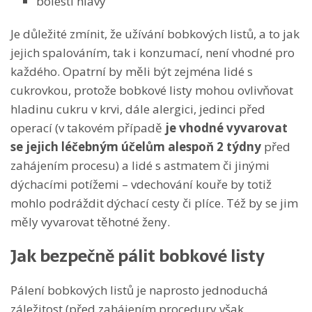
bolesti hlavy
Je důležité zmínit, že užívání bobkových listů, a to jak
jejich spalováním, tak i konzumací, není vhodné pro
každého. Opatrní by měli být zejména lidé s
cukrovkou, protože bobkové listy mohou ovlivňovat
hladinu cukru v krvi, dále alergici, jedinci před
operací (v takovém případě
je vhodné vyvarovat
se jejich léčebným účelům alespoň 2 týdny
před
zahájením procesu) a lidé s astmatem či jinými
dýchacími potížemi – vdechování kouře by totiž
mohlo podráždit dýchací cesty či plíce. Též by se jim
měly vyvarovat těhotné ženy.
Jak bezpečně pálit bobkové listy
Pálení bobkových listů je naprosto jednoduchá
záležitost (před zahájením procedury však