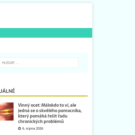
UÁLNĚ
Vinný ocet: Málokdo to ví, ale
jedná se o skvělého pomocníka,
který pomáhá řešit řadu
chronických problémů
6. srpna 2026