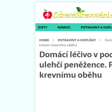
DIETY
NEMOCI
POTRAVINY A DOP
HOME
POTRAVINY A DOPLŇKY
Domá
trávení i krevnímu oběhu
Domácí léčivo v po
ulehčí peněžence. 
krevnímu oběhu