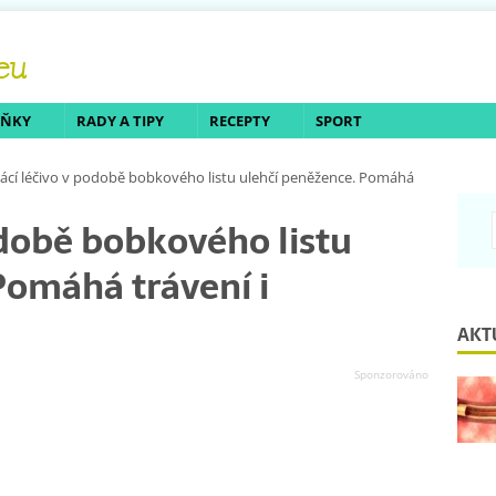
LŇKY
RADY A TIPY
RECEPTY
SPORT
cí léčivo v podobě bobkového listu ulehčí peněžence. Pomáhá
době bobkového listu
Pomáhá trávení i
AKT