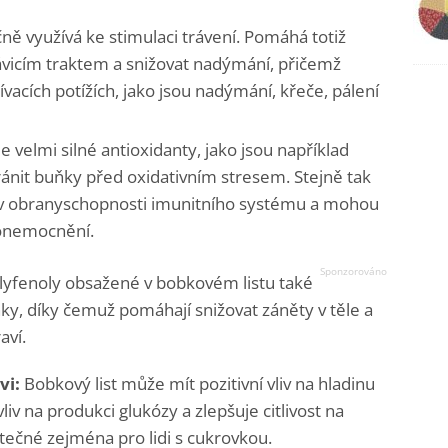
čně využívá ke stimulaci trávení. Pomáhá totiž
ávicím traktem a snižovat nadýmání, přičemž
ívacích potížích, jako jsou nadýmání, křeče, pálení
 velmi silné antioxidanty, jako jsou například
ránit buňky před oxidativním stresem. Stejně tak
oli v obranyschopnosti imunitního systému a mohou
 onemocnění.
yfenoly obsažené v bobkovém listu také
nky, díky čemuž pomáhají snižovat záněty v těle a
aví.
vi:
Bobkový list může mít pozitivní vliv na hladinu
 vliv na produkci glukózy a zlepšuje citlivost na
itečné zejména pro lidi s cukrovkou.