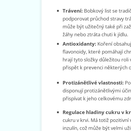
Trávení:
Bobkový list se tradi
podporovat průchod stravy tr
může být užitečný také při zaž
žáhy nebo ztráta chuti k jídlu.
Antioxidanty:
Koření obsahuje
flavonoidy, které pomáhají ch
hrají tyto složky důležitou r
přispět k prevenci některých
Protizánětlivé vlastnosti:
Pol
disponují protizánětlivými úči
přispívat k jeho celkovému zdr
Regulace hladiny cukru v kr
cukru v krvi. Má totiž pozitivní
inzulín, což může být velmi už