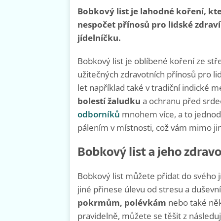
Bobkový list je lahodné koření, kt
nespočet přínosů pro lidské zdraví
jídelníčku.
Bobkový list je oblíbené koření ze st
užitečných zdravotních přínosů pro lid
let například také v tradiční indické 
bolestí žaludku
a ochranu před srde
odborníků
mnohem více, a to jednodu
pálením v místnosti, což vám mimo j
Bobkový list a jeho zdravo
Bobkový list můžete přidat do svého j
jiné přinese úlevu od stresu a duševn
pokrmům, polévkám
nebo také ně
pravidelně, můžete se těšit z následuj