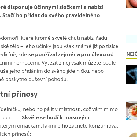
eré disponuje účinnými složkami a nabízí
. Stačí ho přidat do svého pravidelného
ředomoří, které kromě skvělé chuti nabízí řadu
ské tělo – jeho účinky jsou však známé již po tisíce
NEJČ
medicíně, kde
se používal zejména pro úlevu od
čními nemocemi. Vytěžit z něj však můžete podle
še jeho přidáním do svého jídelníčku, nebo
iné poskytne duševní pohodu.
tní přínosy
ídelníčku, nebo ho pálit v místnosti, což vám mimo
í pohodu.
Skvěle se hodí k masovým
kterým omáčkám. Jakmile ho začnete konzumovat
ících přínosů: