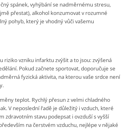
atečný spánek, vyhýbání se nadměrnému stresu,
ejmě přestat), alkohol konzumovat v rozumné
delný pohyb, který je vhodný vůči vašemu
u riziko vzniku infarktu zvýšit a to jsou: zvýšená
edělání. Pokud začnete sportovat, doporučuje se
dměrná fyzická aktivita, na kterou vaše srdce není
y.
měny teplot. Rychlý přesun z velmi chladného
k. V neposlední řadě je důležitý i vzduch, které
m zdravotním stavu podepsat i ovzduší s vyšší
 především na čerstvém vzduchu, nejlépe v nějaké