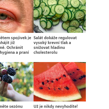
nětem spojivek je
Salát dokáže regulovat
ájit již
vysoký krevní tlak a
ně. Ochránit
snižovat hladinu
hygiena a praní
cholesterolu
něte sezónu
Už je nikdy nevyhodíte!