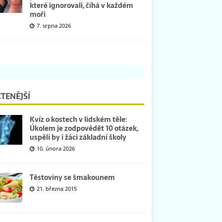
které ignorovali, číhá v každém
moři
7. srpna 2026
TENĚJŠÍ
Kvíz o kostech v lidském těle:
Úkolem je zodpovědět 10 otázek,
uspěli by i žáci základní školy
10. února 2026
Těstoviny se šmakounem
21. března 2015