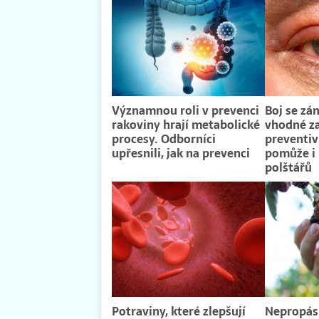
Významnou roli v prevenci
Boj se zá
rakoviny hrají metabolické
vhodné zah
procesy. Odborníci
preventiv
upřesnili, jak na prevenci
pomůže i 
polštářů
Potraviny, které zlepšují
Nepropás