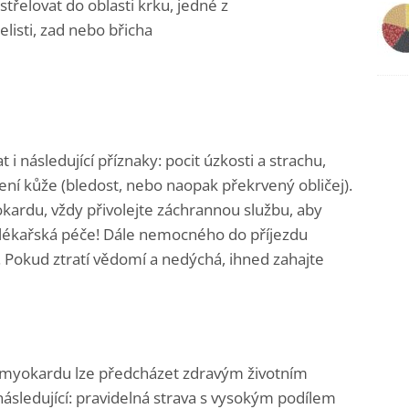
střelovat do oblasti krku, jedné z
elisti, zad nebo břicha
následující příznaky: pocit úzkosti a strachu,
í kůže (bledost, nebo naopak překrvený obličej).
ardu, vždy přivolejte záchrannou službu, aby
lékařská péče! Dále nemocného do příjezdu
. Pokud ztratí vědomí a nedýchá, ihned zahajte
tu myokardu lze předcházet zdravým životním
ásledující: pravidelná strava s vysokým podílem