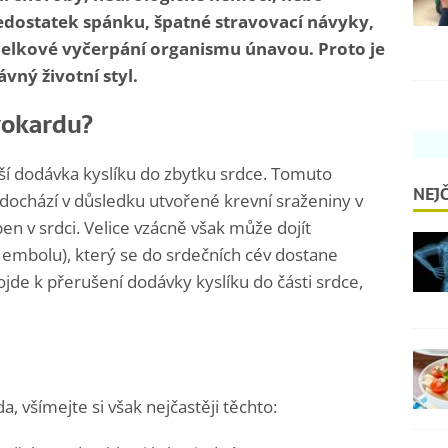
edostatek spánku, špatné stravovací návyky,
celkové vyčerpání organismu únavou. Proto je
vný životní styl.
yokardu?
ruší dodávka kyslíku do zbytku srdce. Tomuto
NEJČ
 dochází v důsledku utvořené krevní sraženiny v
en v srdci. Velice vzácně však může dojít
i embolu), který se do srdečních cév dostane
de k přerušení dodávky kyslíku do části srdce,
a, všímejte si však nejčastěji těchto: