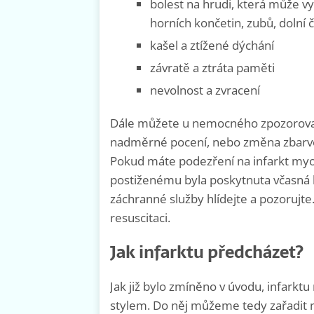
bolest na hrudi, která může vy
horních končetin, zubů, dolní č
kašel a ztížené dýchání
závratě a ztráta paměti
nevolnost a zvracení
Dále můžete u nemocného zpozorovat i 
nadměrné pocení, nebo změna zbarven
Pokud máte podezření na infarkt myok
postiženému byla poskytnuta včasná 
záchranné služby hlídejte a pozorujte
resuscitaci.
Jak infarktu předcházet?
Jak již bylo zmíněno v úvodu, infark
stylem. Do něj můžeme tedy zařadit n