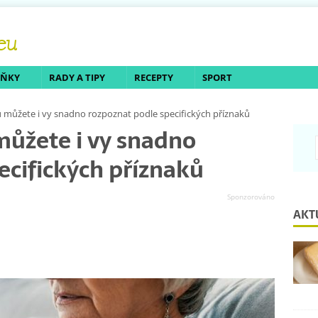
LŇKY
RADY A TIPY
RECEPTY
SPORT
 můžete i vy snadno rozpoznat podle specifických příznaků
můžete i vy snadno
ecifických příznaků
AKT