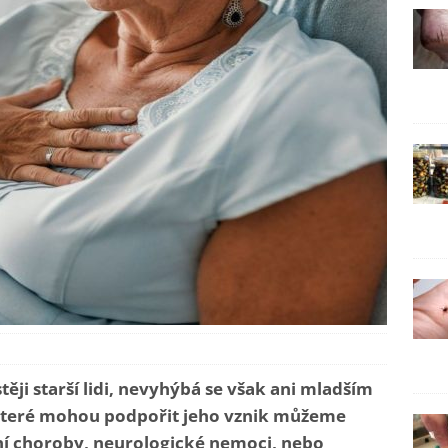
ěji starší lidi, nevyhýbá se však ani mladším
 které mohou podpořit jeho vznik můžeme
ní choroby, neurologické nemoci, nebo