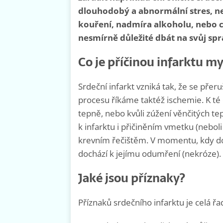
dlouhodobý a abnormální stres, n
kouření, nadmíra alkoholu, nebo 
nesmírně důležité dbát na svůj sprá
Co je příčinou infarktu m
Srdeční infarkt vzniká tak, že se pře
procesu říkáme taktéž ischemie. K té
tepně, nebo kvůli zúžení věnčitých tep
k infarktu i přičiněním vmetku (nebol
krevním řečištěm. V momentu, kdy doj
dochází k jejímu odumření (nekróze).
Jaké jsou příznaky?
Příznaků srdečního infarktu je celá řad