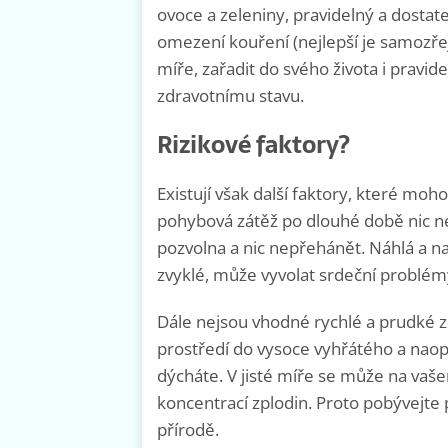
ovoce a zeleniny, pravidelný a dost
omezení kouření (nejlepší je samozř
míře, zařadit do svého života i pravi
zdravotnímu stavu.
Rizikové faktory?
Existují však další faktory, které moho
pohybová zátěž po dlouhé době nic n
pozvolna a nic nepřehánět. Náhlá a na
zvyklé, může vyvolat srdeční problém
Dále nejsou vhodné rychlé a prudké z
prostředí do vysoce vyhřátého a naopa
dýcháte. V jisté míře se může na vaše
koncentrací zplodin. Proto pobývejte
přírodě.