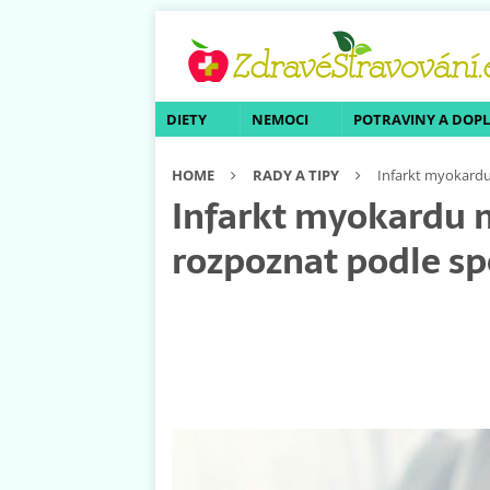
DIETY
NEMOCI
POTRAVINY A DOP
HOME
RADY A TIPY
Infarkt myokardu
Infarkt myokardu 
rozpoznat podle sp