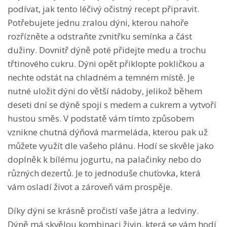
podívat, jak tento léčivý očistný recept připravit.
Potřebujete jednu zralou dýni, kterou nahoře
rozřízněte a odstraňte zvnitřku semínka a část
dužiny. Dovnitř dýně poté přidejte medu a trochu
třtinového cukru. Dýni opět přiklopte pokličkou a
nechte odstát na chladném a temném místě. Je
nutné uložit dýni do větší nádoby, jelikož během
deseti dní se dýně spojí s medem a cukrem a vytvoří
hustou směs. V podstatě vám tímto způsobem
vznikne chutná dýňová marmeláda, kterou pak už
můžete využít dle vašeho plánu. Hodí se skvěle jako
doplněk k bílému jogurtu, na palačinky nebo do
různých dezertů. Je to jednoduše chuťovka, která
vám osladí život a zároveň vám prospěje.
Díky dýni se krásně pročistí vaše játra a ledviny.
Dýně má skvělou kombinaci živin, která se vám hodí