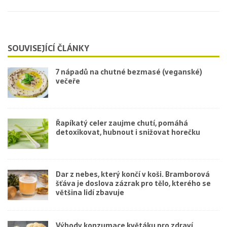
SOUVISEJÍCÍ ČLÁNKY
7 nápadů na chutné bezmasé (veganské)
večeře
Řapíkatý celer zaujme chutí, pomáhá
detoxikovat, hubnout i snižovat horečku
Dar z nebes, který končí v koši. Bramborová
šťáva je doslova zázrak pro tělo, kterého se
většina lidí zbavuje
Výhody konzumace květáku pro zdraví.