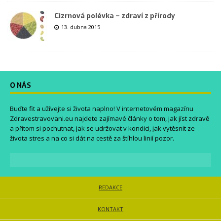
Cizrnová polévka – zdraví z přírody
13. dubna 2015
O NÁS
Buďte fit a užívejte si života naplno! V internetovém magazínu
Zdravestravovani.eu
najdete zajímavé články o tom, jak jíst zdravě
a přitom si pochutnat, jak se udržovat v kondici, jak vytěsnit ze
života stres a na co si dát na cestě za štíhlou linií pozor.
REDAKCE
KONTAKT