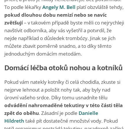
To podle lékařky
Angely M. Bell
platí obzvláště tehdy,
pokud dlouhou dobu nemizí nebo se navíc
zvětšují
– v takovém případě byste měli co nejrychleji
navštívit odborníka, aby vás vyšetřil a potvrdil, že
nejde například o důsledek trombózy. Jinak se jich
můžete zbavit poměrně snadno, a to díky těmto
jednoduchým domácím metodám.
Domácí léčba otoků nohou a kotníků
Pokud vám natekly kotníky či celá chodidla, zkuste si
nejprve lehnout a položit nohy tak, aby byly nad
úrovní vašeho srdce. Díky tomu usnadníte tělu
odvádění nahromaděné tekutiny v této části těla
zpět do oběhu
. Zásadní je podle
Danielle
Hildreth
také pít dostatečné množství vody. Pokud
totiž organismus postrádá tekutiny, paradoxně začíná