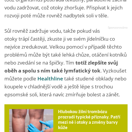
vodu zadržovat, což otoky zhoršuje. Přispívat k jejich
rozvoji poté může rovněž nadbytek soli v těle.
Sůl rovněž zadržuje vodu, takže pokud vás
otoky trápí častěji, zkuste ji ve svém jídelníčku co
nejvíce zredukovat. Velkou pomocí v případě těchto
problémů může být také lehká chůze, otáčení kotníků
nebo zvedání se na špičky. Tím
totiž zlepšíte svůj
oběh a spolu s ním také lymfatický tok
. Vyzkoušet
můžete podle
Healthline
také studené obklady nebo
koupele v chladnější vodě a ještě lépe s trochou
epsomské soli, která navíc zmírňuje bolest a zánět.
Hlubokou žilní trombózu
prozradí typické příznaky. Patří
mezi ně i otoky a změny barvy
kůže