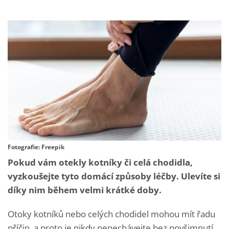
Fotografie: Freepik
Pokud vám otekly kotníky či celá chodidla,
vyzkoušejte tyto domácí způsoby léčby. Ulevíte si
díky nim během velmi krátké doby.
Otoky kotníků nebo celých chodidel mohou mít řadu
příčin, a proto je nikdy nenechávejte bez povšimnutí.