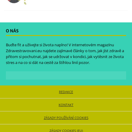
O NÁS
Buďte fit a užívejte si života naplno! V internetovém magazínu
Zdravestravovani.eu
najdete zajímavé články o tom, jak jíst zdravě a
přitom si pochutnat, jak se udržovat v kondici, jak vytěsnit ze života
stres a na co si dát na cestě za štíhlou linií pozor.
REDAKCE
KONTAKT
ZÁSADY POUŽÍVÁNÍ COOKIES
ZÁSADY COOKIES (EU)