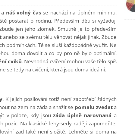
á a
náš volný čas
se nachází na úplném minimu.
ště postarat o rodinu. Především děti si vyžadují
bude jen jeho zlomek. Smutné je to především
t
anebo se svému tělu věnovat nějak jinak. Zbude
h podmínkách. Té se sluší každopádně využít. Ne
 mohou doma dovolit a co by pro ně bylo optimální.
ní cviků
. Nevhodná cvičení mohou vaše tělo spíš
 se tedy na cvičení, která jsou doma ideální.
y
. K jejich posilování totiž není zapotřebí žádných
hnout na zem na záda a snažit se
pomalu zvedat
a
být v poloze, kdy jsou
záda úplně narovnaná
a
 pozic. Na klasické lehy-sedy raději zapomeňte,
ilování zad také není složité. Lehněte si doma na