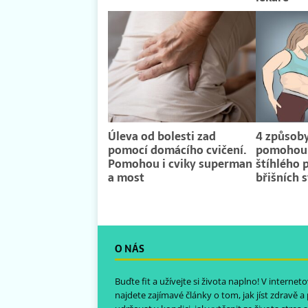
Úleva od bolesti zad
4 způsoby
pomocí domácího cvičení.
pomohou
Pomohou i cviky superman
štíhlého 
a most
břišních 
O NÁS
Buďte fit a užívejte si života naplno! V intern
najdete zajímavé články o tom, jak jíst zdravě a