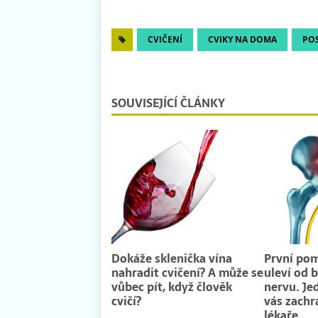
CVIČENÍ
CVIKY NA DOMA
PO
SOUVISEJÍCÍ ČLÁNKY
Dokáže sklenička vína
První pom
nahradit cvičení? A může se
uleví od 
vůbec pít, když člověk
nervu. Je
cvičí?
vás zachr
lékaře