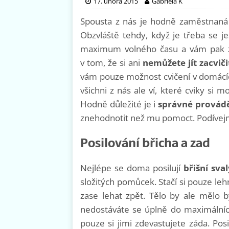
17. února 2015
Gabriela K
Spousta z nás je hodně zaměstnan
Obzvláště tehdy, když je třeba se je
maximum volného času a vám pak z
v tom, že si ani
nemůžete jít zacviči
vám pouze možnost cvičení v domácíc
všichni z nás ale ví, které cviky si
Hodně důležité je i
správné provádě
znehodnotit než mu pomoct. Podívejme
Posilování břicha a zad
Nejlépe se doma posilují
břišní sval
složitých pomůcek. Stačí si pouze le
zase lehat zpět. Tělo by ale mělo 
nedostáváte se úplně do maximálních
pouze si jimi zdevastujete záda. Pos