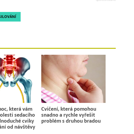
SILOVÁNÍ
oc, která vám
Cvičení, která pomohou
bolesti sedacího
snadno a rychle vyřešit
dnoduché cviky
problém s druhou bradou
ání od návštěvy