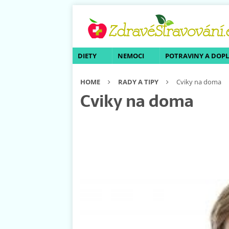
DIETY
NEMOCI
POTRAVINY A DOP
HOME
RADY A TIPY
Cviky na doma
Cviky na doma