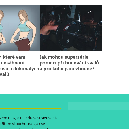
, které vám
Jak mohou supersérie
 dosáhnout
pomoci při budování svalů
pasu a dokonalých
a pro koho jsou vhodné?
svalů
etovém magazínu
Zdravestravovani.eu
 přitom si pochutnat, jak se