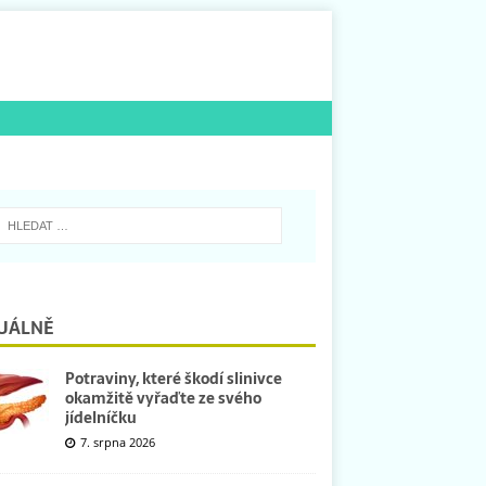
UÁLNĚ
Potraviny, které škodí slinivce
okamžitě vyřaďte ze svého
jídelníčku
7. srpna 2026