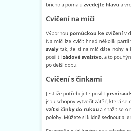
břicho a pomalu
zvedejte hlavu
a vr
Cvičení na míči
Výbornou
pomůckou ke cvičení
v d
Na míči lze cvičit hned několik parti
svaly
tak, že si na míč dáte nohy a 
posílit i
zádové svalstvo
, a to pouhý
po delší dobu.
Cvičení s činkami
Jestliže potřebujete posílit
prsní sval
jsou schopny vytvořit zátěž, která se
vzít si činky do rukou
a snažit se o
polohy. Můžete si klidně sednout a 
Fotografie publikována se svolením 