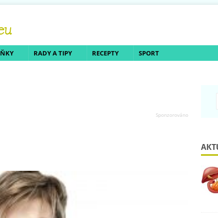
LŇKY
RADY A TIPY
RECEPTY
SPORT
AKT