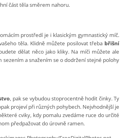
chní část těla směrem nahoru.
omácím prostředí je i klasickým gymnastický míč.
í vašeho těla. Klidně můžete posilovat třeba
břišní
budete dělat něco jako kliky. Na míči můžete ale
m sezením a snažením se o dodržení stejné polohy
stvo
, pak se vybudou stoprocentně hodit činky. Ty
 opak projeví při různých pohybech. Nejvhodnější je
 některé cviky, kdy pomalu zvedáme ruce do určité
jenom předpažovat do úrovně ramen.
stockimages Photography/FreeDigitalPhotos.net