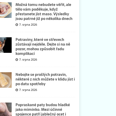
Možná tomu nebudete věřit, ale
tělo vám poděkuje, když
přestanete jíst maso. Výsledky
jsou patrné již po několika dnech
7. srpna 2026
Potraviny, které ve střevech
zůstávají nejdéle. Dejte si na ně
pozor, mohou způsobit řadu
komplikací
7. srpna 2026
Nebojte se prošlých potravin,
některé z nich můžete v klidu jíst i
po datu spotřeby
7. srpna 2026
Popraskané paty budou hladké
jako miminko. Mezi účinné
spojence patří jablečný ocet i