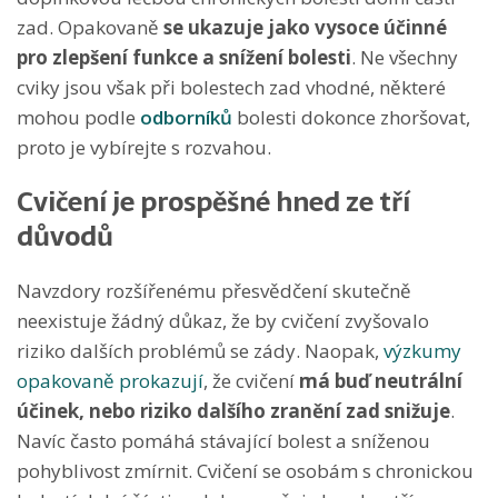
zad. Opakovaně
se ukazuje jako vysoce
účinné
pro zlepšení funkce a snížení bolesti
. Ne všechny
cviky jsou však při bolestech zad vhodné, některé
mohou podle
odborníků
bolesti dokonce zhoršovat,
proto je vybírejte s rozvahou.
Cvičení je prospěšné hned ze tří
důvodů
Navzdory rozšířenému přesvědčení skutečně
neexistuje žádný důkaz, že by cvičení zvyšovalo
riziko dalších problémů se zády. Naopak,
výzkumy
opakovaně prokazují
, že cvičení
má buď neutrální
účinek, nebo riziko dalšího zranění zad snižuje
.
Navíc často pomáhá stávající bolest a sníženou
pohyblivost zmírnit. Cvičení se osobám s chronickou