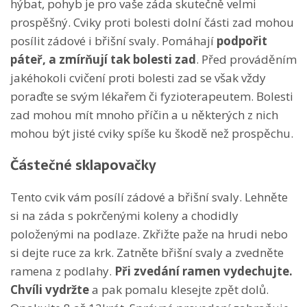
hýbat, pohyb je pro vaše záda skutečně velmi
prospěšný. Cviky proti bolesti dolní části zad mohou
posílit zádové i břišní svaly. Pomáhají
podpořit
páteř, a zmírňují tak bolesti zad
. Před prováděním
jakéhokoli cvičení proti bolesti zad se však vždy
poraďte se svým lékařem či fyzioterapeutem. Bolesti
zad mohou mít mnoho příčin a u některých z nich
mohou být jisté cviky spíše ku škodě než prospěchu.
Částečné sklapovačky
Tento cvik vám posílí zádové a břišní svaly. Lehněte
si na záda s pokrčenými koleny a chodidly
položenými na podlaze. Zkřižte paže na hrudi nebo
si dejte ruce za krk.
Zatněte břišní svaly a zvedněte
ramena
z podlahy.
Při zvedání ramen vydechujte.
Chvíli vydržte
a pak pomalu klesejte zpět dolů.