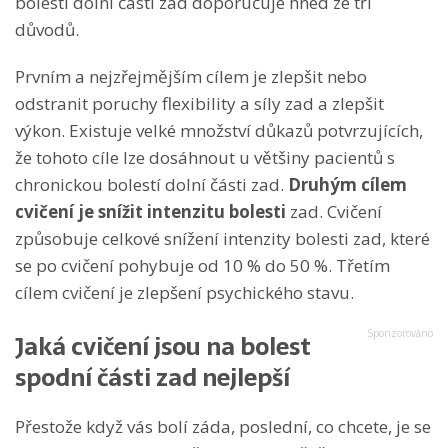
bolestí dolní části zad doporučuje hned ze tří
důvodů.
Prvním a nejzřejmějším cílem je zlepšit nebo
odstranit poruchy flexibility a síly zad a zlepšit
výkon. Existuje velké množství důkazů potvrzujících,
že tohoto cíle lze dosáhnout u většiny pacientů s
chronickou bolestí dolní části zad.
Druhým cílem
cvičení je snížit intenzitu bolesti
zad. Cvičení
způsobuje celkové snížení intenzity bolesti zad, které
se po cvičení pohybuje od 10 % do 50 %. Třetím
cílem cvičení je zlepšení psychického stavu.
Jaká cvičení jsou na bolest
spodní části zad nejlepší
Přestože když vás bolí záda, poslední, co chcete, je se