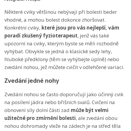
Některé cviky většinou nebývají při bolesti beder
vhodné, a mohou bolest dokonce zhoršovat.
Konkrétní cviky,
které
jsou pro vás nejlepší, vám
poradí zkušený fyzioterapeut
, jenž vás také
upozorní na cviky, kterým byste se měli rozhodně
vyhýbat. Obvykle se jedná o klasické sedy lehy,
hluboké předklony (těm se vyhýbejte úplně) nebo
zvedání nohou, jež můžete cvičit v odlehčené variaci.
Zvedání jedné nohy
Zvedání nohou se často doporučují jako účinný cvik
na posílení jádra nebo břišních svalů.
Cvičení na
obnovení síly dolní části zad
může být velmi
užitečné pro zmírnění bolesti
, ale zvedání obou
nohou dohromady vleže na zádech je na střed těla