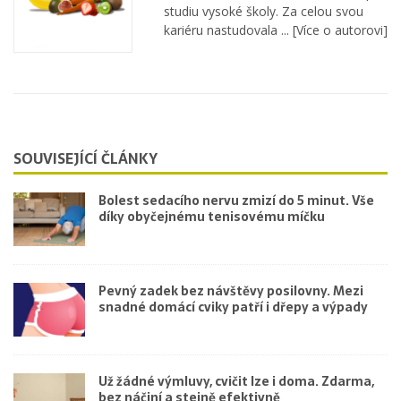
studiu vysoké školy. Za celou svou
kariéru nastudovala ...
[Více o autorovi]
SOUVISEJÍCÍ ČLÁNKY
Bolest sedacího nervu zmizí do 5 minut. Vše
díky obyčejnému tenisovému míčku
Pevný zadek bez návštěvy posilovny. Mezi
snadné domácí cviky patří i dřepy a výpady
Už žádné výmluvy, cvičit lze i doma. Zdarma,
bez náčiní a stejně efektivně