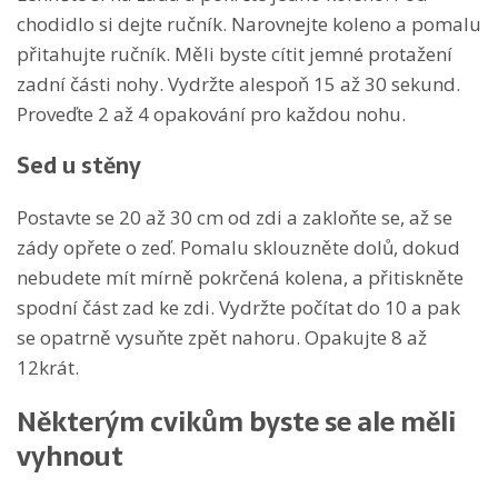
chodidlo si dejte ručník. Narovnejte koleno a pomalu
přitahujte ručník. Měli byste
cítit jemné protažení
zadní části nohy
. Vydržte alespoň 15 až 30 sekund.
Proveďte 2 až 4 opakování pro každou nohu.
Sed u stěny
Postavte se 20 až 30 cm od zdi a zakloňte se, až se
zády opřete o zeď. Pomalu sklouzněte dolů, dokud
nebudete mít mírně pokrčená kolena, a
přitiskněte
spodní část zad ke zdi
. Vydržte počítat do 10 a pak
se opatrně vysuňte zpět nahoru. Opakujte 8 až
12krát.
Některým cvikům byste se ale měli
vyhnout