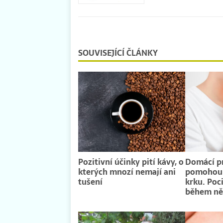
SOUVISEJÍCÍ ČLÁNKY
Pozitivní účinky pití kávy, o
Domácí pr
kterých mnozí nemají ani
pomohou o
tušení
krku. Poc
během ně