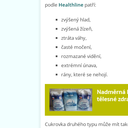
podle
Healthline
patří:
zvýšený hlad,
zvýšená žízeň,
ztráta váhy,
časté močení,
rozmazané vidění,
extrémní únava,
rány, které se nehojí.
Nadměrná k
tělesné zdr
Cukrovka druhého typu může mít také