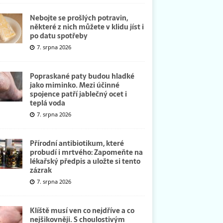
Nebojte se prošlých potravin,
některé z nich můžete v klidu jíst i
po datu spotřeby
7. srpna 2026
Popraskané paty budou hladké
jako miminko. Mezi účinné
spojence patří jablečný ocet i
teplá voda
7. srpna 2026
Přírodní antibiotikum, které
probudí i mrtvého: Zapomeňte na
lékařský předpis a uložte si tento
zázrak
7. srpna 2026
Klíště musí ven co nejdříve a co
nejšikovněji. S choulostivým