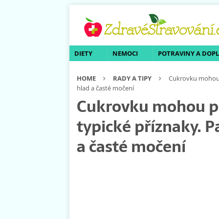
DIETY
NEMOCI
POTRAVINY A DOP
HOME
RADY A TIPY
Cukrovku mohou př
hlad a časté močení
Cukrovku mohou př
typické příznaky. P
a časté močení