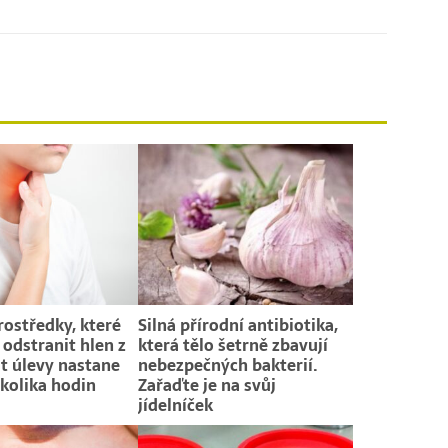
ostředky, které
Silná přírodní antibiotika,
dstranit hlen z
která tělo šetrně zbavují
it úlevy nastane
nebezpečných bakterií.
kolika hodin
Zařaďte je na svůj
jídelníček