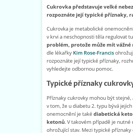
Cukrovka představuje velké nebezp
rozpoznáte její typické příznaky, ra
Cukrovka je metabolické onemocnění,
v krvi a neschopnosti těla regulovat t
problém, protože může mít vážné
dle lékařky
Kim Rose-Francis
ohrožuj
rozpoznáte její typické příznaky, rozh
vyhledejte odbornou pomoc.
Typické příznaky cukrovk
Příznaky cukrovky mohou být stejné, ať
v tom, že u diabetu 2. typu bývá jeji
onemocnění je také
diabetická keto
ketonů
. V takovém případě je nutné 
ohrožující stav. Mezi typické příznak