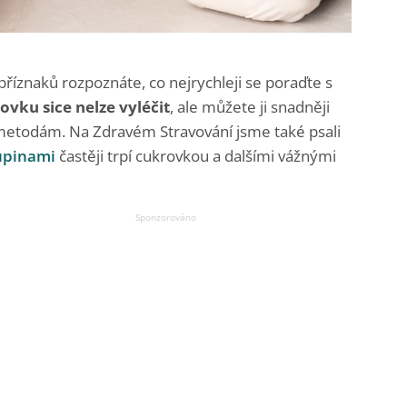
říznaků rozpoznáte, co nejrychleji se poraďte s
ovku sice nelze vyléčit
, ale můžete ji snadněji
metodám. Na Zdravém Stravování jsme také psali
upinami
častěji trpí cukrovkou a dalšími vážnými