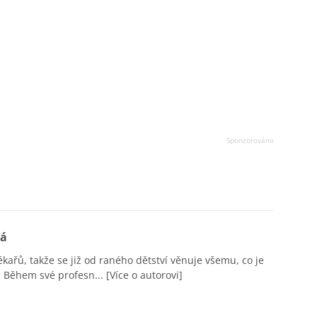
vá
ékařů, takže se již od raného dětství věnuje všemu, co je
 Během své profesn...
[Více o autorovi]