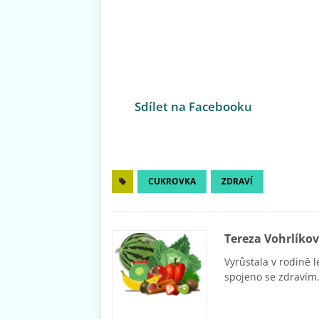
Sdílet na Facebooku
CUKROVKA
ZDRAVÍ
Tereza Vohrlíko
Vyrůstala v rodině l
spojeno se zdravím.