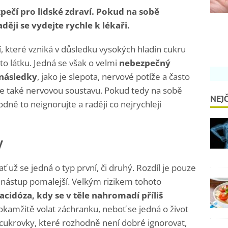
ečí pro lidské zdraví. Pokud na sobě
ději se vydejte rychle k lékaři.
 které vzniká v důsledku vysokých hladin cukru
uto látku. Jedná se však o velmi
nebezpečný
 následky
, jako je slepota, nervové potíže a často
e také nervovou soustavu. Pokud tedy na sobě
NEJČ
odně to neignorujte a raději co nejrychleji
y
 už se jedná o typ první, či druhý. Rozdíl je pouze
ch nástup pomalejší. Velkým rizikem tohoto
acidóza, kdy se v těle nahromadí příliš
okamžitě volat záchranku, neboť se jedná o život
y cukrovky, které rozhodně není dobré ignorovat,