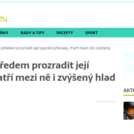
LŇKY
RADY A TIPY
RECEPTY
SPORT
edem prozradit její typické příznaky. Patří mezi ně i zvýšený
edem prozradit její
atří mezi ně i zvýšený hlad
AKT