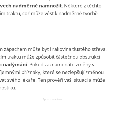
řevech nadměrně namnožit
. Některé z těchto
icím traktu, což může vést k nadměrné tvorbě
m zápachem může být i rakovina tlustého střeva.
cím traktu může způsobit částečnou obstrukci
 a nadýmání
. Pokud zaznamenáte změny v
íjemnými příznaky, které se nezlepšují změnou
vat svého lékaře. Ten prověří vaši situaci a může
nostiku.