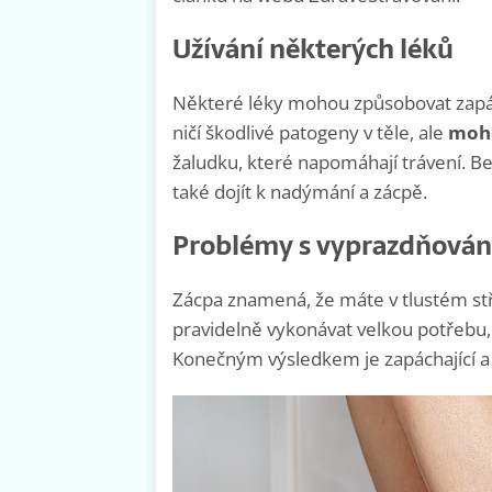
Užívání některých léků
Některé léky mohou způsobovat zapácha
ničí škodlivé patogeny v těle, ale
moho
žaludku, které napomáhají trávení. Bez
také dojít k nadýmání a zácpě.
Problémy s vyprazdňová
Zácpa znamená, že máte v tlustém s
pravidelně vykonávat velkou potřebu, 
Konečným výsledkem je zapáchající a 