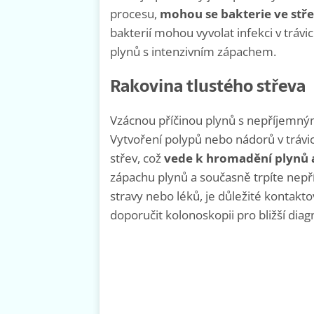
procesu,
mohou se bakterie ve st
bakterií mohou vyvolat infekci v tráv
plynů s intenzivním zápachem.
Rakovina tlustého střeva
Vzácnou příčinou plynů s nepříjemný
Vytvoření polypů nebo nádorů v trávi
střev, což
vede k hromadění plynů
zápachu plynů a současně trpíte nepř
stravy nebo léků, je důležité kontakto
doporučit kolonoskopii pro bližší diag