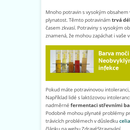
Mnoho potravin s vysokým obsahem v
plynatost. Těmto potravinám
trvá dél
časem zkvasí. Potraviny s vysokým ob
znamená, že mohou zapáchat i vaše vě
Barva moči 
Neobvyklým
infekce
Pokud máte potravinovou intoleranci,
Například lidé s laktózovou intoleran
nadměrné
fermentaci střevními b
Podobně mohou plynaté problémy pro
trávicích problémech v důsledku
celi
článku na webu ZdravéStravování.