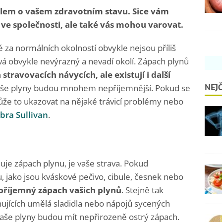
álem o vašem zdravotním stavu. Sice vám
ve společnosti, ale také vás mohou varovat.
né za normálních okolností obvykle nejsou příliš
ývá obvykle nevýrazný a nevadí okolí. Zápach plynů
a stravovacích návycích, ale existují i další
NEJČ
vaše plyny budou mnohem nepříjemnější. Pokud se
že to ukazovat na nějaké trávicí problémy nebo
bra Sullivan
.
ňuje zápach plynu, je vaše strava. Pokud
, jako jsou kváskové pečivo, cibule, česnek nebo
příjemný zápach vašich plynů
. Stejně tak
jících umělá sladidla nebo nápojů sycených
aše plyny budou mít nepřirozeně ostrý zápach.