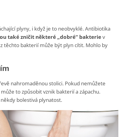
jící plyny, i když je to neobvyklé. Antibiotika
u také zničit některé „dobré“ bakterie
v
 těchto bakterií může být plyn cítit. Mohlo by
ním
třevě nahromaděnou stolici. Pokud nemůžete
může to způsobit vznik bakterií a zápachu.
někdy bolestivá plynatost.