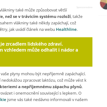
lákniny také může způsobovat větší
e, než se v trávicím systému rozloží
, takže
sahem vlákniny také někdy zapáchají, což
try, jak uvádí článek na webu
Healthline
.
je zrcadlem lidského zdraví.
 vzhledem může odhalit i nádor a
 vaše plyny mohou být nepříjemně zapáchající.
cí nedokážou zpracovat laktózu, což může vést k
akteriemi a nepříjemnému zápachu plynů
.
vázet i onemocnění související s lepkem. O
akie
jsme vás také nedávno informovali v našem