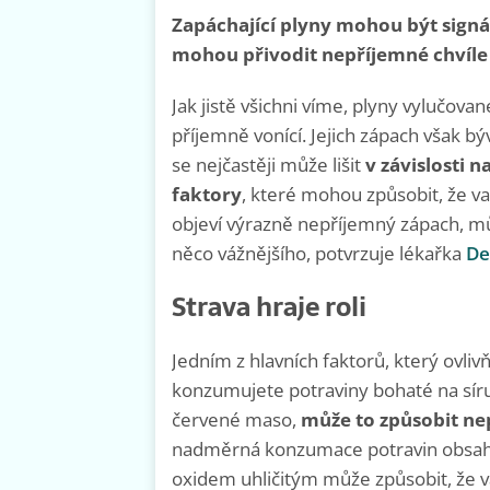
Zapáchající plyny mohou být sign
mohou přivodit nepříjemné chvíle 
Jak jistě všichni víme, plyny vylučova
příjemně vonící. Jejich zápach však b
se nejčastěji může lišit
v závislosti n
faktory
, které mohou způsobit, že 
objeví výrazně nepříjemný zápach, mů
něco vážnějšího, potvrzuje lékařka
De
Strava hraje roli
Jedním z hlavních faktorů, který ovliv
konzumujete potraviny bohaté na síru
červené maso,
může to způsobit ne
nadměrná konzumace potravin obsahu
oxidem uhličitým může způsobit, že v