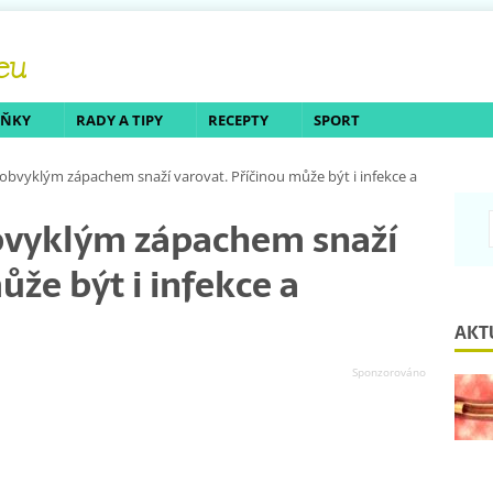
LŇKY
RADY A TIPY
RECEPTY
SPORT
obvyklým zápachem snaží varovat. Příčinou může být i infekce a
bvyklým zápachem snaží
ůže být i infekce a
AKT