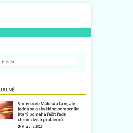
UÁLNĚ
Vinný ocet: Málokdo to ví, ale
jedná se o skvělého pomocníka,
který pomáhá řešit řadu
chronických problémů
6. srpna 2026