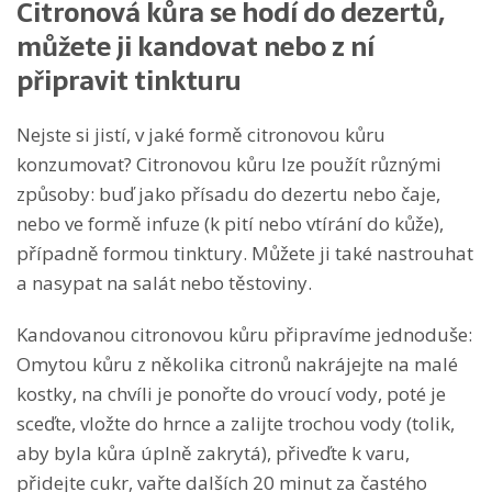
Citronová kůra se hodí do dezertů,
můžete ji kandovat nebo z ní
připravit tinkturu
Nejste si jistí, v jaké formě citronovou kůru
konzumovat? Citronovou kůru lze použít různými
způsoby: buď jako přísadu do dezertu nebo čaje,
nebo ve formě infuze (k pití nebo vtírání do kůže),
případně formou tinktury. Můžete ji také nastrouhat
a nasypat na salát nebo těstoviny.
Kandovanou citronovou kůru připravíme jednoduše:
Omytou kůru z několika citronů nakrájejte na malé
kostky, na chvíli je ponořte do vroucí vody, poté je
sceďte, vložte do hrnce a zalijte trochou vody (tolik,
aby byla kůra úplně zakrytá), přiveďte k varu,
přidejte cukr, vařte dalších 20 minut za častého