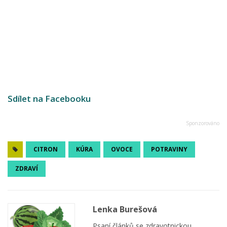
Sdílet na Facebooku
CITRON
KÚRA
OVOCE
POTRAVINY
ZDRAVÍ
Lenka Burešová
Psaní článků se zdravotnickou