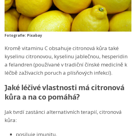
Fotografie: Pixabay
Kromě vitaminu C obsahuje citronová kůra také
kyselinu citronovou, kyselinu jablečnou, hesperidin
a felandren (používané v tradiční čínské medicíně k
léčbě zažívacích poruch a plísňových infekcí).
Jaké léčivé vlastnosti má citronová
kůra a na co pomáhá?
Jak tvrdí zastánci alternativních terapií, citronová
kůra:
posiluje imunitu,