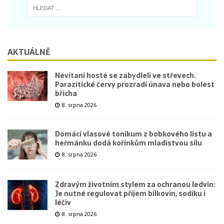
AKTUÁLNĚ
Nevítaní hosté se zabydleli ve střevech.
Parazitické červy prozradí únava nebo bolest
břicha
8. srpna 2026
Domácí vlasové tonikum z bobkového listu a
heřmánku dodá kořínkům mladistvou sílu
8. srpna 2026
Zdravým životním stylem za ochranou ledvin:
Je nutné regulovat příjem bílkovin, sodíku i
léčiv
8. srpna 2026