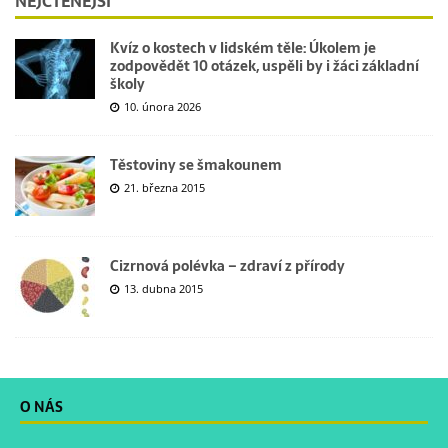
NEJČTENĚJŠÍ
Kvíz o kostech v lidském těle: Úkolem je
zodpovědět 10 otázek, uspěli by i žáci základní
školy
10. února 2026
Těstoviny se šmakounem
21. března 2015
Cizrnová polévka – zdraví z přírody
13. dubna 2015
O NÁS