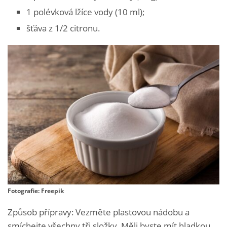
1 polévková lžíce vody (10 ml);
šťáva z 1/2 citronu.
Fotografie: Freepik
Způsob přípravy: Vezměte plastovou nádobu a
smíchejte všechny tři složky. Měli byste mít hladkou