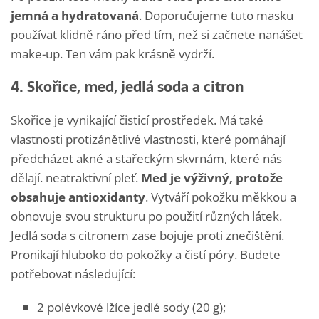
jemná a hydratovaná
. Doporučujeme tuto masku
používat klidně ráno před tím, než si začnete nanášet
make-up. Ten vám pak krásně vydrží.
4. Skořice, med, jedlá soda a citron
Skořice je vynikající čisticí prostředek. Má také
vlastnosti protizánětlivé vlastnosti, které pomáhají
předcházet akné a stařeckým skvrnám, které nás
dělají. neatraktivní pleť.
Med je výživný, protože
obsahuje antioxidanty
. Vytváří pokožku měkkou a
obnovuje svou strukturu po použití různých látek.
Jedlá soda s citronem zase bojuje proti znečištění.
Pronikají hluboko do pokožky a čistí póry. Budete
potřebovat následující:
2 polévkové lžíce jedlé sody (20 g);