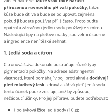
zabíjet bakterie.
Může však také narušit
přirozenou rovnováhu pH vaší pokožky
, takže
kůže bude citlivá a bude se odlupovat, zejména,
pokud ji budete používat příliš často. Proto buďte
opatrní a zázračnou jedlou sodu používejte s mírou.
Následující tipy na pleťové matky jsou velmi úsporné
a ingredience není těžké sehnat.
1. Jedlá soda a citron
Citronová šťáva dokonale odstraňuje různé typy
pigmentací z pokožky. Na adrese adstringentní
vlastnosti, které pomáhají v boji proti akné a
dodávají
pleti mladistvý lesk
. zdravá a zářivá pleť. Jedlá soda
tento účinek pouze zesiluje, aniž by způsobují
nežádoucí účinky. Pro její přípravu budete potřebovat:
1 polévková lžíce jedlé sody (10 g);