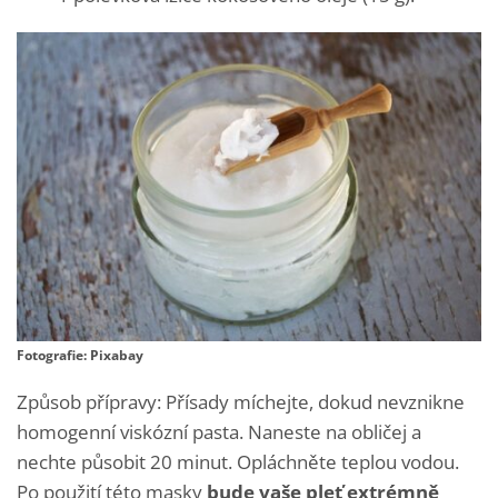
Fotografie: Pixabay
Způsob přípravy: Přísady míchejte, dokud nevznikne
homogenní viskózní pasta. Naneste na obličej a
nechte působit 20 minut. Opláchněte teplou vodou.
Po použití této masky
bude vaše pleť extrémně