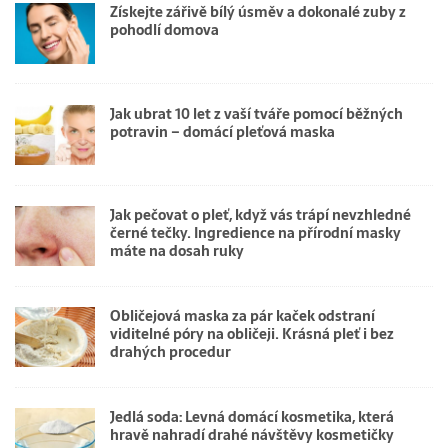
Získejte zářivě bílý úsměv a dokonalé zuby z
pohodlí domova
Jak ubrat 10 let z vaší tváře pomocí běžných
potravin – domácí pleťová maska
Jak pečovat o pleť, když vás trápí nevzhledné
černé tečky. Ingredience na přírodní masky
máte na dosah ruky
Obličejová maska za pár kaček odstraní
viditelné póry na obličeji. Krásná pleť i bez
drahých procedur
Jedlá soda: Levná domácí kosmetika, která
hravě nahradí drahé návštěvy kosmetičky