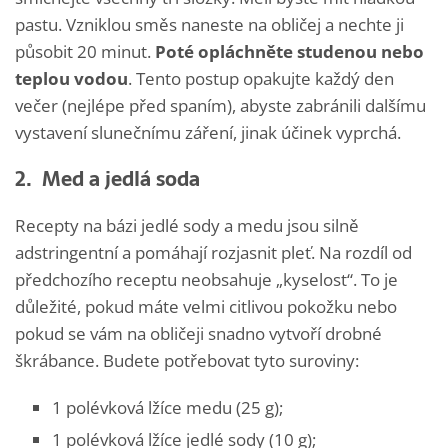
pastu. Vzniklou směs naneste na obličej a nechte ji
působit 20 minut.
Poté opláchněte studenou nebo
teplou vodou
. Tento postup opakujte každý den
večer (nejlépe před spaním), abyste zabránili dalšímu
vystavení slunečnímu záření, jinak účinek vyprchá.
2. Med a jedlá soda
Recepty na bázi jedlé sody a medu jsou silně
adstringentní a pomáhají rozjasnit pleť. Na rozdíl od
předchozího receptu neobsahuje „kyselost“. To je
důležité, pokud máte velmi citlivou pokožku nebo
pokud se vám na obličeji snadno vytvoří drobné
škrábance. Budete potřebovat tyto suroviny:
1 polévková lžíce medu (25 g);
1 polévková lžíce jedlé sody (10 g);