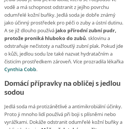
vodě a má schopnost odstranit z jejího povrchu
odumřelé kožní buňky. Jedlá soda je dobře známý
jako účinný prostředek pro péči o zuby a ústní dutinu.
A se již dlouho používá
jako přírodní zubní pudr,
protože proniká hluboko do zubů
. sklovinu a
odstraňuje nečistoty a nažloutlý zubní plak. Pokud jde
o kůži, jedlou sodu lze také nazvat hydratačním a
čisticím prostředkem zároveň. Více prozradila lékařka
Cynthia Cobb
.
Domácí přípravky na obličej s jedlou
sodou
Jedlá soda má protizánětlivé a antimikrobiální účinky.
Proto ji mnoho lidí používá při boji s plísněmi nebo
vyrážkami. Dokáže odstranit odumřelé kožní buňky a