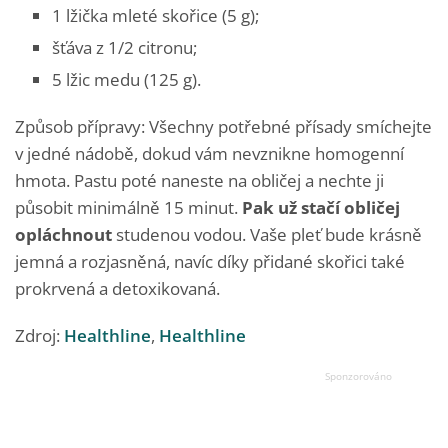
1 lžička mleté skořice (5 g);
šťáva z 1/2 citronu;
5 lžic medu (125 g).
Způsob přípravy: Všechny potřebné přísady smíchejte
v jedné nádobě, dokud vám nevznikne homogenní
hmota. Pastu poté naneste na obličej a nechte ji
působit minimálně 15 minut.
Pak už stačí obličej
opláchnout
studenou vodou. Vaše pleť bude krásně
jemná a rozjasněná, navíc díky přidané skořici také
prokrvená a detoxikovaná.
Zdroj:
Healthline
,
Healthline