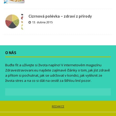
Cizrnová polévka – zdraví z přírody
13. dubna 2015
O NÁS
Buďte fit a užívejte si života naplno! V internetovém magazínu
Zdravestravovani.eu
najdete zajímavé články o tom, jak jíst zdravě
a přitom si pochutnat, jak se udržovat v kondici, jak vytěsnit ze
života stres a na co si dát na cestě za štíhlou linií pozor.
REDAKCE