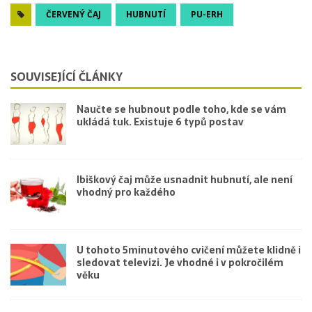
ČERVENÝ ČAJ
HUBNUTÍ
PU-ERH
SOUVISEJÍCÍ ČLÁNKY
Naučte se hubnout podle toho, kde se vám
ukládá tuk. Existuje 6 typů postav
Ibiškový čaj může usnadnit hubnutí, ale není
vhodný pro každého
U tohoto 5minutového cvičení můžete klidně i
sledovat televizi. Je vhodné i v pokročilém
věku