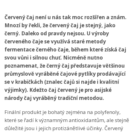
Červený čaj není u nás tak moc rozšířen a znám.
Mnozí by řekli, že červený čaj je stejný, jako
černý. Daleko od pravdy nejsou. U výroby
červeného čaje se využívá staré metody
fermentace černého čaje, během které získá čaj
svou vůni i silnou chuť. Nicméně nutno
poznamenat, že černý čaj představuje většinou
průmyslově vyráběné čajové pytlíky prodávající
se v krabičkách (znalec čajů si najde i kvalitní
výjimky). Kdežto čaj červený je pro asijské
národy čaj vyráběný tradiční metodou.
Finální produkt je bohatý zejména na polyfenoly,
které se řadí k významným antioxidantům, ale stejně
důležité jsou i jejich protizánětlivé účinky. Červený