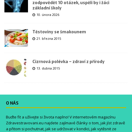
zodpovědět 10 otázek, uspěli by i žáci
základní školy
10. února 2026
Těstoviny se šmakounem
21. března 2015
Cizrnová polévka – zdraví z přírody
13. dubna 2015
O NÁS
Buďte fit a užívejte si života naplno! V internetovém magazínu
Zdravestravovani.eu
najdete zajímavé články o tom, jak jíst zdravě
a přitom si pochutnat, jak se udržovat v kondici, jak vytěsnit ze