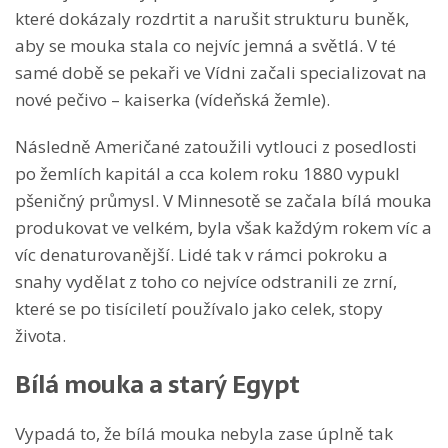
které dokázaly rozdrtit a narušit strukturu buněk,
aby se mouka stala co nejvíc jemná a světlá. V té
samé době se pekaři ve Vídni začali specializovat na
nové pečivo – kaiserka (vídeňská žemle).
Následně Američané zatoužili vytlouci z posedlosti
po žemlích kapitál a cca kolem roku 1880 vypukl
pšeničný průmysl. V Minnesotě se začala bílá mouka
produkovat ve velkém, byla však každým rokem víc a
víc denaturovanější. Lidé tak v rámci pokroku a
snahy vydělat z toho co nejvíce odstranili ze zrní,
které se po tisíciletí používalo jako celek, stopy
života.
Bílá mouka a starý Egypt
Vypadá to, že bílá mouka nebyla zase úplně tak