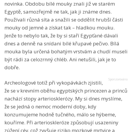
novinka. Obdobu bílé mouky znali již ve starém
Egyptě, samozřejmě ne tak, jak ji známe dnes.
Používali různá síta a snažili se oddělit hrubší části
mouky od jemné a získat tak – hladkou mouku.
Jenže to nebylo tak, že by si staří Egypťané dávali
dnes a denně na snídani bílé křupavé pečivo. Bílá
mouka byla určená bohatým vrstvám a chudí museli
být rádi za celozrnný chléb. Ani netušili, jak je to
dobře.
Archeologové totiž při vykopávkách zjistili,
že se v krevním oběhu egyptských princezen a princů
nachází stopy arteriosklerózy. My si dnes myslíme,
že se jedná o nemoc moderní doby, kdy
konzumujeme hodně tučného, málo se hýbeme,
kouříme. Při arterioskleróze způsobují usazeniny
zúžení cév, což zvyšuje riziko mozkové mrtvice a