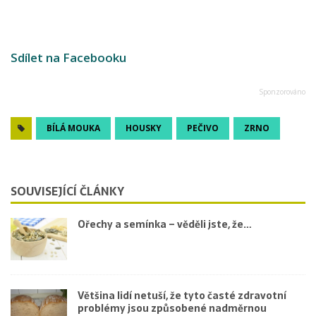
Sdílet na Facebooku
BÍLÁ MOUKA
HOUSKY
PEČIVO
ZRNO
SOUVISEJÍCÍ ČLÁNKY
Ořechy a semínka – věděli jste, že…
Většina lidí netuší, že tyto časté zdravotní
problémy jsou způsobené nadměrnou