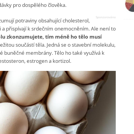
ávky pro dospělého člověka.
umují potraviny obsahující cholesterol,
vi a přispívají k srdečním onemocněním. Ale není to
olu zkonzumujete, tím méně ho tělo musí
ležitou součástí těla. Jedná se o stavební molekulu,
aždé buněčné membrány. Tělo ho také využívá k
estosteron, estrogen a kortizol.