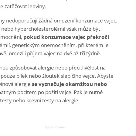
e zatěžovat ledviny.
ány nedoporučují žádná omezení konzumace vajec.
 nebo hypercholesterolémií však může být
nemocnění,
pokud konzumace vajec překročí
olémií, genetickým onemocněním, při kterém je
avě, omezili příjem vajec na dvě až tři týdně.
ou způsobovat alergie nebo přecitlivělost na
 pouze bílek nebo žloutek slepičího vejce. Abyste
avinová alergie
se vyznačuje okamžitou nebo
špatným pocitem po požití vejce. Pak je nutné
 testy nebo krevní testy na alergie.