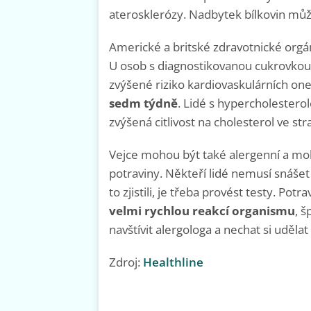
aterosklerózy. Nadbytek bílkovin můž
Americké a britské zdravotnické org
U osob s diagnostikovanou cukrovkou
zvýšené riziko kardiovaskulárních o
sedm týdně
. Lidé s hypercholester
zvýšená citlivost na cholesterol ve str
Vejce mohou být také alergenní a moh
potraviny. Někteří lidé nemusí snášet
to zjistili, je třeba provést testy. Potr
velmi rychlou reakcí organismu
, 
navštívit alergologa a nechat si udělat
Zdroj:
Healthline