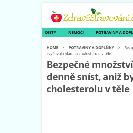
DIETY
NEMOCI
POTRAVINY A DOP
HOME
POTRAVINY A DOPLŇKY
Bezp
zvyšovala hladina cholesterolu v těle
Bezpečné množství 
denně sníst, aniž b
cholesterolu v těle