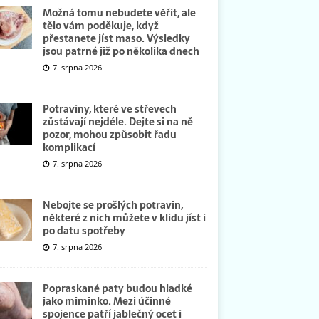
Možná tomu nebudete věřit, ale
tělo vám poděkuje, když
přestanete jíst maso. Výsledky
jsou patrné již po několika dnech
7. srpna 2026
Potraviny, které ve střevech
zůstávají nejdéle. Dejte si na ně
pozor, mohou způsobit řadu
komplikací
7. srpna 2026
Nebojte se prošlých potravin,
některé z nich můžete v klidu jíst i
po datu spotřeby
7. srpna 2026
Popraskané paty budou hladké
jako miminko. Mezi účinné
spojence patří jablečný ocet i