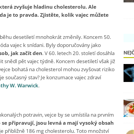
která zvyšuje hladinu cholesterolu. Ale
a je to pravda. Zjistěte, kolik vajec můžete
průběhu desetiletí mnohokrát změnily. Koncem 50.
 móda vajec k snídani. Byly doporučovány jako
NEJČ
sob, jak začít den
. V 60. letech 20. století dosáhla
t snědl pět vajec týdně. Koncem desetiletí však již
vejce bohatá na cholesterol mohou zvyšovat riziko
je současný stav? Je konzumace vajec zdraví
thy W. Warwick
.
konalých potravin, vejce by se umístila na prvním
se připravují, jsou levná a mají vysoký obsah
je přibližně 186 mg cholesterolu. Toto množství