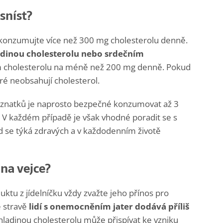
sníst?
nekonzumujte více než 300 mg cholesterolu denně.
dinou cholesterolu nebo srdečním
m cholesterolu na méně než 200 mg denně. Pokud
eré neobsahují cholesterol.
znatků je naprosto bezpečné konzumovat až 3
 V každém případě je však vhodné poradit se s
 se týká zdravých a v každodenním životě
 na vejce?
tu z jídelníčku vždy zvažte jeho přínos pro
e stravě
lidí s onemocněním jater dodává příliš
hladinou cholesterolu může přispívat ke vzniku