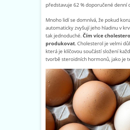
představuje 62 % doporučené denní d
Mnoho lidí se domnívá, že pokud konz
automaticky zvyšují jeho hladinu v kr
tak jednoduché.
Čím více cholester
produkovat
. Cholesterol je velmi dů
která je klíčovou součástí složení k
tvorbě steroidních hormonů, jako je t