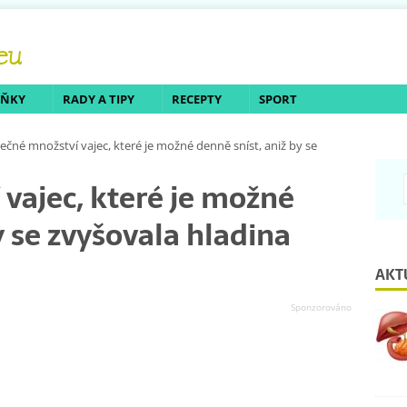
LŇKY
RADY A TIPY
RECEPTY
SPORT
ečné množství vajec, které je možné denně sníst, aniž by se
vajec, které je možné
y se zvyšovala hladina
AKT