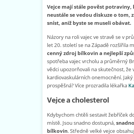
Vejce mají stále pověst potraviny, 
neustále se vedou diskuze o tom, zd
sníst, aniž byste se museli obávat.
Názory na roli vajec ve stravě se v 
let 20. století se na Západě rozšířila
cenný zdroj bílkovin a nejlepší způ
spotřeba vajec vrcholu a průměrný Bri
vědci upozorňovali na skutečnost, že 
kardiovaskulárních onemocnění. Jaký 
prospěšná? Více prozradila lékařka
Ka
Vejce a cholesterol
Kdybychom chtěli sestavit žebříček do
místě. Jsou snadno dostupná,
snadno 
bílkovin
. Středně velké vejce obsahu