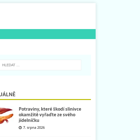
UÁLNĚ
Potraviny, které škodí slinivce
okamžitě vyřaďte ze svého
jídelníčku
7. srpna 2026