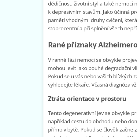
dědičnost, životní styl a také nemoci 
k depresivním stavům. Jako účinná pr
paměti vhodnými druhy cvičení, která
stoprocentní a při splnění všech nepř
Rané příznaky Alzheimer
V ranné fázi nemoci se obvykle proje
mohou jevit jako pouhé degradační vli
Pokud se u vás nebo vašich blízkých za
vyhledejte lékaře. Včasná diagnóza vž
Ztráta orientace v prostoru
Tento degenerativní jev se obvykle pr
například cestu do obchodu nebo do
přímo v bytě. Pokud se člověk začne