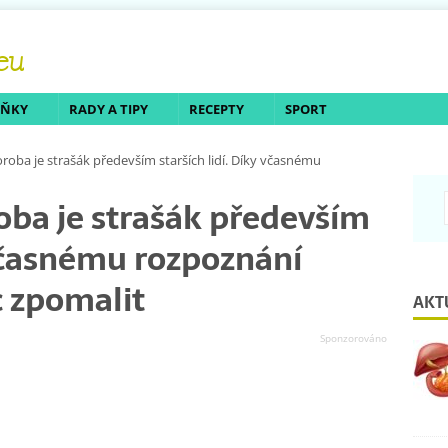
LŇKY
RADY A TIPY
RECEPTY
SPORT
oba je strašák především starších lidí. Díky včasnému
ba je strašák především
 včasnému rozpoznání
 zpomalit
AKT