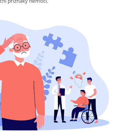
ční příznaky nemoci.