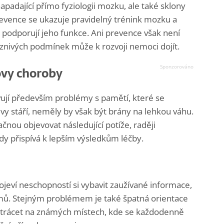
napadající přímo fyziologii mozku, ale také sklony
evence se ukazuje pravidelný trénink mozku a
 podporují jeho funkce. Ani prevence však není
íznivých podmínek může k rozvoji nemoci dojít.
ovy choroby
vují především problémy s pamětí, které se
vy stáří, neměly by však být brány na lehkou váhu.
čnou objevovat následující potíže, raději
dy přispívá k lepším výsledkům léčby.
ojeví neschopností si vybavit zaužívané informace,
mů. Stejným problémem je také špatná orientace
 ztrácet na známých místech, kde se každodenně