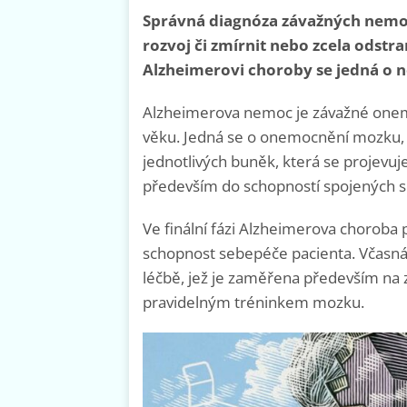
Správná diagnóza závažných nemoc
rozvoj či zmírnit nebo zcela odstr
Alzheimerovi choroby se jedná o n
Alzheimerova nemoc je závažné onemo
věku. Jedná se o onemocnění mozku, 
jednotlivých buněk, která se projevu
především do schopností spojených s 
Ve finální fázi Alzheimerova choroba
schopnost sebepéče pacienta. Včasná
léčbě, jež je zaměřena především na 
pravidelným tréninkem mozku.