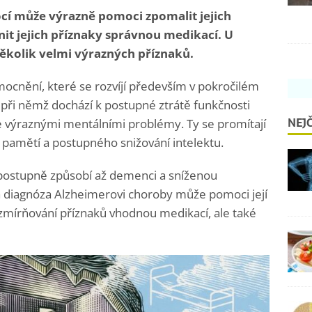
í může výrazně pomoci zpomalit jejich
anit jejich příznaky správnou medikací. U
ěkolik velmi výrazných příznaků.
cnění, které se rozvíjí především v pokročilém
při němž dochází k postupné ztrátě funkčnosti
NEJČ
je výraznými mentálními problémy. Ty se promítají
pamětí a postupného snižování intelektu.
 postupně způsobí až demenci a sníženou
 diagnóza Alzheimerovi choroby může pomoci její
zmírňování příznaků vhodnou medikací, ale také