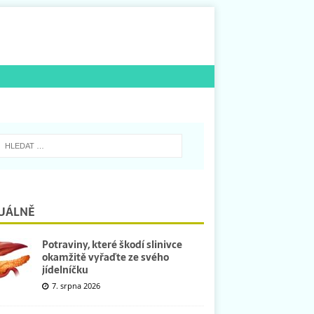
UÁLNĚ
Potraviny, které škodí slinivce
okamžitě vyřaďte ze svého
jídelníčku
7. srpna 2026