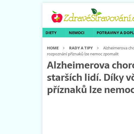
DIETY
NEMOCI
POTRAVINY A DOP
HOME
RADY A TIPY
Alzheimerova chor
rozpoznání příznaků lze nemoc zpomalit
Alzheimerova choro
starších lidí. Díky
příznaků lze nemoc