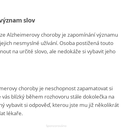
 význam slov
ze Alzheimerovy choroby je zapomínání významu
i jejich nesmyslné užívání. Osoba postižená touto
ut na určité slovo, ale nedokáže si vybavit jeho
eimerovy choroby je neschopnost zapamatovat si
se vás blízký během rozhovoru stále dokolečka na
ý vybavit si odpověď, kterou jste mu již několikrát
at lékaře.