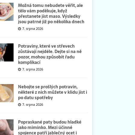
Možná tomu nebudete věřit, ale
tělo vám poděkuje, když
přestanete jíst maso. Výsledky
jsou patrné již po několika dnech
7. srpna 2026
Potraviny, které ve střevech
zůstávají nejdéle. Dejte si na ně
pozor, mohou způsobit řadu
komplikací
7. srpna 2026
Nebojte se prošlých potravin,
některé z nich můžete v klidu jíst i
po datu spotřeby
7. srpna 2026
Popraskané paty budou hladké
jako miminko. Mezi účinné
spojence patří jablečný ocet i