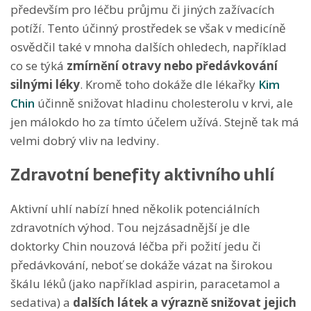
především pro léčbu průjmu či jiných zažívacích
potíží. Tento účinný prostředek se však v medicíně
osvědčil také v mnoha dalších ohledech, například
co se týká
zmírnění otravy nebo předávkování
silnými léky
. Kromě toho dokáže dle lékařky
Kim
Chin
účinně snižovat hladinu cholesterolu v krvi, ale
jen málokdo ho za tímto účelem užívá. Stejně tak má
velmi dobrý vliv na ledviny.
Zdravotní benefity aktivního uhlí
Aktivní uhlí nabízí hned několik potenciálních
zdravotních výhod. Tou nejzásadnější je dle
doktorky Chin nouzová léčba při požití jedu či
předávkování, neboť se dokáže vázat na širokou
škálu léků (jako například aspirin, paracetamol a
sedativa) a
dalších látek a výrazně snižovat jejich