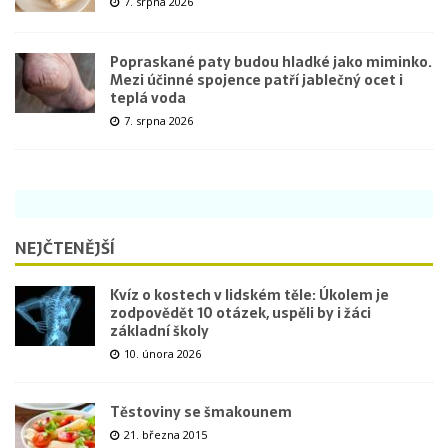
7. srpna 2026
Popraskané paty budou hladké jako miminko.
Mezi účinné spojence patří jablečný ocet i
teplá voda
7. srpna 2026
NEJČTENĚJŠÍ
Kvíz o kostech v lidském těle: Úkolem je
zodpovědět 10 otázek, uspěli by i žáci
základní školy
10. února 2026
Těstoviny se šmakounem
21. března 2015