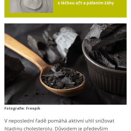
s léčbou aft a pálením žáhy
Fotografie: Freepik
V neposlední řadě pomáhá aktivní uhlí snižovat
hladinu cholesterolu. Důvodem je především