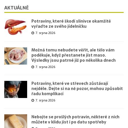
AKTUÁLNĚ
Potraviny, které škodí slinivce okamžitě
vyřaďte ze svého jídelníčku
7. srpna 2026
Možná tomu nebudete věřit, ale tělo vám
poděkuje, když přestanete jíst maso.
Výsledky jsou patrné již po několika dnech
7. srpna 2026
Potraviny, které ve střevech zůstávají
nejdéle. Dejte si na ně pozor, mohou způsobit
řadu komplikací
7. srpna 2026
Nebojte se prošlých potravin, některé z nich
můžete v klidu jíst i po datu spotřeby