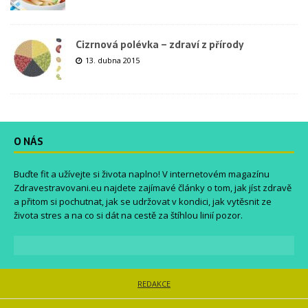
Cizrnová polévka – zdraví z přírody
13. dubna 2015
O NÁS
Buďte fit a užívejte si života naplno! V internetovém magazínu
Zdravestravovani.eu
najdete zajímavé články o tom, jak jíst zdravě
a přitom si pochutnat, jak se udržovat v kondici, jak vytěsnit ze
života stres a na co si dát na cestě za štíhlou linií pozor.
REDAKCE