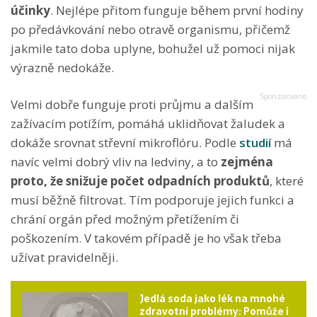
účinky
. Nejlépe přitom funguje během první hodiny
po předávkování nebo otravě organismu, přičemž
jakmile tato doba uplyne, bohužel už pomoci nijak
výrazně nedokáže.
Velmi dobře funguje proti průjmu a dalším
zažívacím potížím, pomáhá uklidňovat žaludek a
dokáže srovnat střevní mikroflóru. Podle
studií
má
navíc velmi dobrý vliv na ledviny, a to
zejména
proto, že snižuje počet odpadních produktů
, které
musí běžně filtrovat. Tím podporuje jejich funkci a
chrání orgán před možným přetížením či
poškozením. V takovém případě je ho však třeba
užívat pravidelněji.
Jedlá soda jako lék na mnohé
zdravotní problémy: Pomůže i