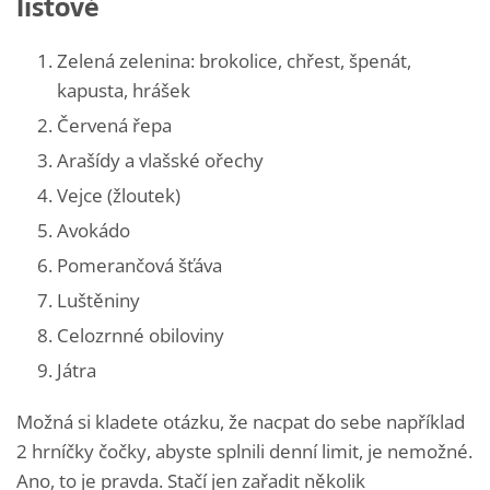
listové
Zelená zelenina: brokolice, chřest, špenát,
kapusta, hrášek
Červená řepa
Arašídy a vlašské ořechy
Vejce (žloutek)
Avokádo
Pomerančová šťáva
Luštěniny
Celozrnné obiloviny
Játra
Možná si kladete otázku, že nacpat do sebe například
2 hrníčky čočky, abyste splnili denní limit, je nemožné.
Ano, to je pravda. Stačí jen zařadit několik