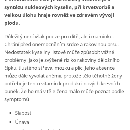
syntézu nukleových kyselin, při krvetvorbě a
velkou úlohu hraje rovněž ve zdravém vývoji
plodu.
Důležitý není však pouze pro dítě, ale i maminku.
Chrání před onemocněním srdce a rakovinou prsu.
Nedostatek kyseliny listové může způsobit vážné
problémy, jako je zvýšené riziko rakoviny děložního
čípku, tlustého střeva, mozku a plic. Jeho absence
může dále vyvolat anémii, protože tělo těhotné ženy
potřebuje tento vitamín k produkci nových krevních
buněk. Že ho má v těle žena málo může poznat podle
symptomů
Slabost
Únava