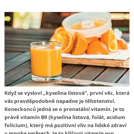
Když se vysloví „kyselina listová“, první věc, která
vás pravděpodobně napadne je těhotenství.
Koneckonců jedná se o prenatální vitamín. Je to
právě vitamín B9 (kyselina listová, folát, acidum
folicium), který má pozitivní vliv na lidské zdraví
v mnoha směrech. Je to klíčový vitamín pro