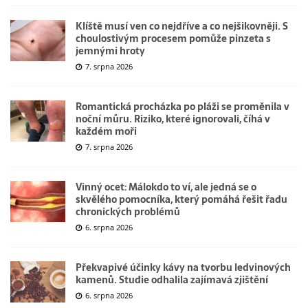
Klíště musí ven co nejdříve a co nejšikovněji. S
choulostivým procesem pomůže pinzeta s
jemnými hroty
7. srpna 2026
Romantická procházka po pláži se proměnila v
noční můru. Riziko, které ignorovali, číhá v
každém moři
7. srpna 2026
Vinný ocet: Málokdo to ví, ale jedná se o
skvělého pomocníka, který pomáhá řešit řadu
chronických problémů
6. srpna 2026
Překvapivé účinky kávy na tvorbu ledvinových
kamenů. Studie odhalila zajímavá zjištění
6. srpna 2026