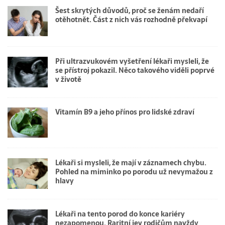
Šest skrytých důvodů, proč se ženám nedaří
otěhotnět. Část z nich vás rozhodně překvapí
Při ultrazvukovém vyšetření lékaři mysleli, že
se přístroj pokazil. Něco takového viděli poprvé
v životě
Vitamín B9 a jeho přínos pro lidské zdraví
Lékaři si mysleli, že mají v záznamech chybu.
Pohled na miminko po porodu už nevymažou z
hlavy
Lékaři na tento porod do konce kariéry
nezapomenou. Raritní jev rodičům navždy