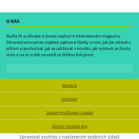
O NÁS
Buďte fit a užívejte si života naplno! V internetovém magazínu
Zdravestravovani.eu
najdete zajímavé články o tom, jak jíst zdravě a
přitom si pochutnat, jak se udržovat v kondici, jak vytěsnit ze života
stres a na co si dát na cestě za štíhlou linií pozor.
REDAKCE
KONTAKT
ZÁSADY POUŽÍVÁNÍ COOKIES
ZÁSADY COOKIES (EU)
Spravovat souhlas s nastavením osobních údajů