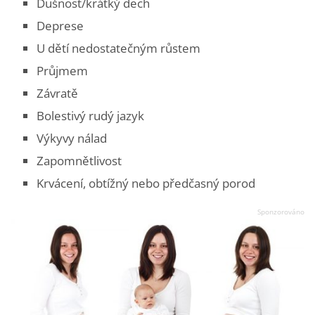
Dušnost/krátký dech
Deprese
U dětí nedostatečným růstem
Průjmem
Závratě
Bolestivý rudý jazyk
Výkyvy nálad
Zapomnětlivost
Krvácení, obtížný nebo předčasný porod