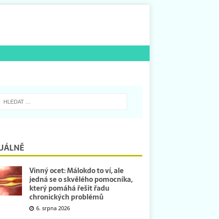
UÁLNĚ
Vinný ocet: Málokdo to ví, ale
jedná se o skvělého pomocníka,
který pomáhá řešit řadu
chronických problémů
6. srpna 2026