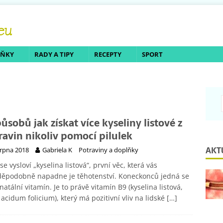
LŇKY
RADY A TIPY
RECEPTY
SPORT
působů jak získat více kyseliny listové z
ravin nikoliv pomocí pilulek
AKT
srpna 2018
Gabriela K
Potraviny a doplňky
se vysloví „kyselina listová“, první věc, která vás
děpodobně napadne je těhotenství. Koneckonců jedná se
natální vitamín. Je to právě vitamín B9 (kyselina listová,
, acidum folicium), který má pozitivní vliv na lidské
[…]