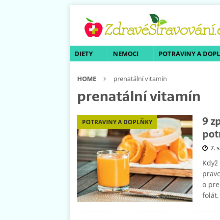
DIETY
NEMOCI
POTRAVINY A DOP
HOME
prenatální vitamín
prenatální vitamín
9 z
POTRAVINY A DOPLŇKY
pot
7. 
Když 
prav
o pre
folát