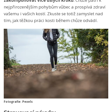
zakomponovat více ušlých kroků
. Chůze patří k
nejpřirozenějším pohybům vůbec a prospívá zdraví
vašemu i vašich kostí. Zkuste se totiž zamyslet nad
tím, jak těžkou práci kosti během chůze odvádí.
Fotografie: Pexels