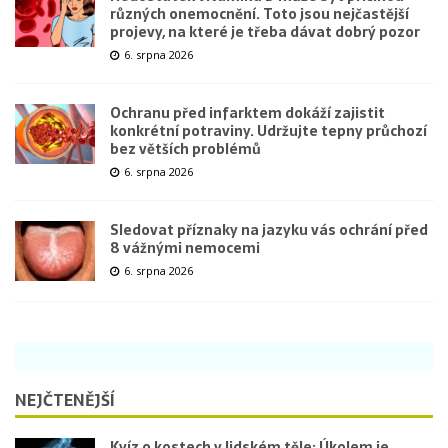
různých onemocnění. Toto jsou nejčastější
projevy, na které je třeba dávat dobrý pozor
6. srpna 2026
Ochranu před infarktem dokáží zajistit
konkrétní potraviny. Udržujte tepny průchozí
bez větších problémů
6. srpna 2026
Sledovat příznaky na jazyku vás ochrání před
8 vážnými nemocemi
6. srpna 2026
NEJČTENĚJŠÍ
Kvíz o kostech v lidském těle: Úkolem je