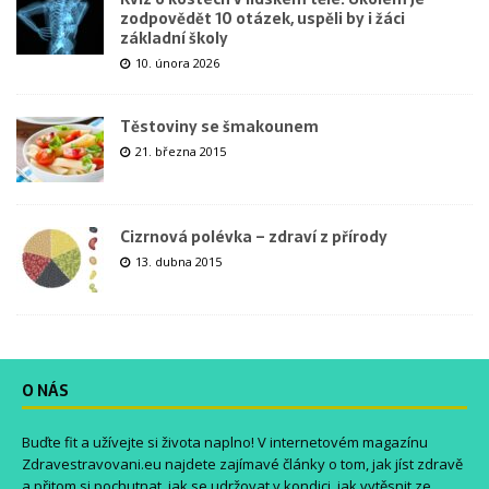
zodpovědět 10 otázek, uspěli by i žáci
základní školy
10. února 2026
Těstoviny se šmakounem
21. března 2015
Cizrnová polévka – zdraví z přírody
13. dubna 2015
O NÁS
Buďte fit a užívejte si života naplno! V internetovém magazínu
Zdravestravovani.eu
najdete zajímavé články o tom, jak jíst zdravě
a přitom si pochutnat, jak se udržovat v kondici, jak vytěsnit ze