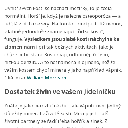
Uvnitř svých kostí se nachází mezírky, to je zcela
normální. Horší je, když je nalezne osteoporóza — a
udělá z nich mezery. Na tomto principu totiž nemoc,
v latině jednoduše znamenající „řídké kosti“,
funguje.
Výsledkem jsou slabé kosti náchylné ke
zlomeninám
i při tak běžných aktivitách, jako je
chůze nebo stání. Kosti mají, odborněji řečeno,
nízkou denzitu. A to neznamená nic jiného, než že
vašim kostem chybí minerály jako například vápník,
říká lékař
William Morrison
.
Dostatek živin ve vašem jídelníčku
Znáte je jako nerozlučné duo, ale vápník není jediný
důležitý minerál v životě kostí. Mezi jejich další
životní partnery se řadí třeba hořčík a zinek. Z