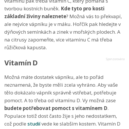
vitamínů pak třeba vitamín C, který pomáhá s
tvorbou kostních buněk.
Kde tyto pro kosti
základní živiny naleznete
? Možná vás to překvapí,
ale nejvíce vápníku je v máku. Hořčík pak hledejte v
dýňových semínkách a zinek v mořských plodech. A
na citrusy zapomeňte, více vitamínu C má třeba
růžičková kapusta.
Vitamín D
Možná máte dostatek vápníku, ale to pořád
neznamená, že byste měli zcela vyhráno. Aby vaše
tělo dokázalo vápník správně vstřebat, potřebuje
pomoct. A to třeba od vitamínu D. Vy možná zase
budete potřebovat pomoct s vitamínem D
.
Populace totiž dost často žije s jeho nedostatkem,
což podle
studií
vede ke slabším kostem. Vitamín D