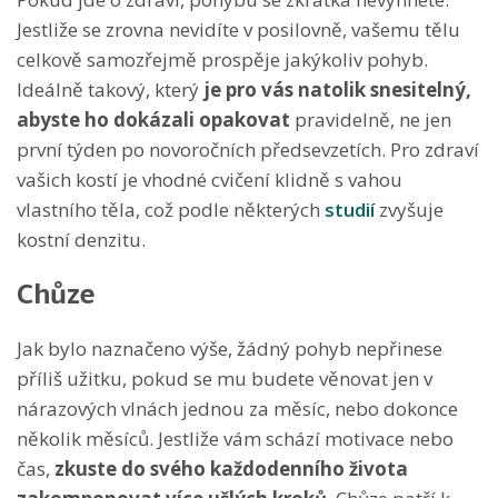
Jestliže se zrovna nevidíte v posilovně, vašemu tělu
celkově samozřejmě prospěje jakýkoliv pohyb.
Ideálně takový, který
je pro vás natolik snesitelný,
abyste ho
dokázali opakovat
pravidelně, ne jen
první týden po novoročních předsevzetích. Pro zdraví
vašich kostí je vhodné cvičení klidně s vahou
vlastního těla, což podle některých
studií
zvyšuje
kostní denzitu.
Chůze
Jak bylo naznačeno výše, žádný pohyb nepřinese
příliš užitku, pokud se mu budete věnovat jen v
nárazových vlnách jednou za měsíc, nebo dokonce
několik měsíců. Jestliže vám schází motivace nebo
čas,
zkuste do svého každodenního života