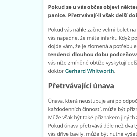
Pokud se u vás občas objeví někt
panice. Přetrvávají-li však delší d
Pokud vás náhle začne velmi bolet na
vás napadne, že máte infarkt. Když 
dojde vám, že je zlomená a potřebuj
tendenci dlouhou dobu podceňov
vás níže zmíněné obtíže vyskytují del
doktor
Gerhard Whitworth
.
Přetrvávající únava
Únava, která neustupuje ani po odpoč
každodenních činností, může být příz
Může však být také
příznakem jiných
Pokud únava přetrvává déle než dva t
vás dříve bavily, může být nutné vyše