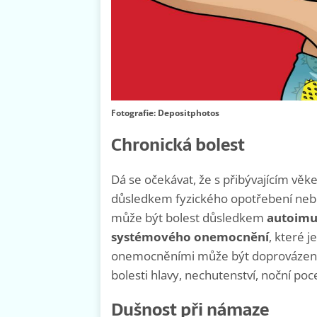
Fotografie: Depositphotos
Chronická bolest
Dá se očekávat, že s přibývajícím věk
důsledkem fyzického opotřebení nebo 
může být bolest
důsledkem
autoimu
systémového onemocnění
, které 
onemocněními může být doprovázena d
bolesti hlavy, nechutenství, noční po
Dušnost při námaze