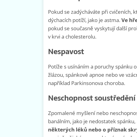
Pokud se zadýcháváte při cvičeních, kt
dýchacích potíží, jako je astma.
Ve hř
pokud se současně vyskytují další pro
v krvi a cholesterolu.
Nespavost
Potíže s usínáním a poruchy spánku
žlázou, spánkové apnoe nebo ve vzácn
například Parkinsonova choroba.
Neschopnost soustředění
Zpomalené myšlení nebo neschopnost
banálním, jako je nedostatek spánku, 
některých léků nebo o příznak sk