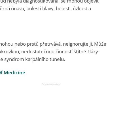
sud nebyla diagnostikována, se mohou objevit
á únava, bolesti hlavy, bolesti, úzkost a
nohou nebo prstů přetrvává, neignorujte ji. Může
krovkou, nedostatečnou činností štítné žlázy
je syndrom karpálního tunelu.
Of Medicine