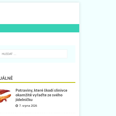
UÁLNĚ
Potraviny, které škodí slinivce
okamžitě vyřaďte ze svého
jídelníčku
7. srpna 2026