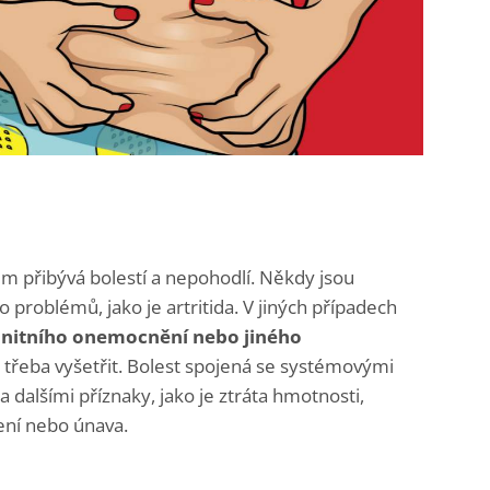
em přibývá bolestí a nepohodlí. Někdy jsou
problémů, jako je artritida. V jiných případech
nitního onemocnění nebo jiného
je třeba vyšetřit. Bolest spojená se systémovými
alšími příznaky, jako je ztráta hmotnosti,
cení nebo únava.