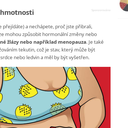
k hmotnosti
přejídáte) a nechápete, proč jste přibrali,
a váze mohou způsobit hormonální změny nebo
tné žlázy nebo například menopauza
. Je také
váním tekutin, což je stav, který může být
dce nebo ledvin a měl by být vyšetřen.