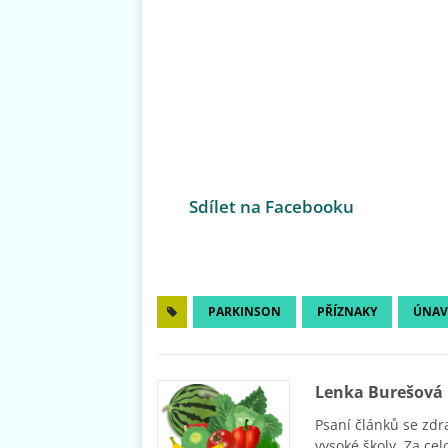
Sdílet na Facebooku
PARKINSON
PŘÍZNAKY
ÚNAV
Lenka Burešová
Psaní článků se zdr
vysoké školy. Za cel