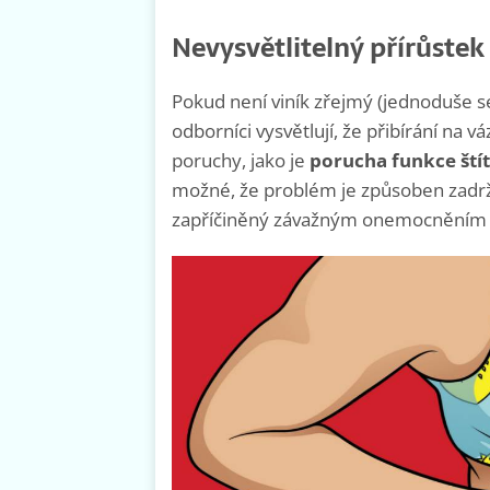
Nevysvětlitelný přírůste
Pokud není viník zřejmý (jednoduše se 
odborníci vysvětlují, že přibírání n
poruchy, jako je
porucha funkce ští
možné, že problém je způsoben zadržo
zapříčiněný závažným onemocněním sr