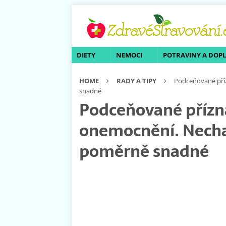
DIETY
NEMOCI
POTRAVINY A DOP
HOME
RADY A TIPY
Podceňované pří
snadné
Podceňované přízn
onemocnění. Nechat
poměrně snadné