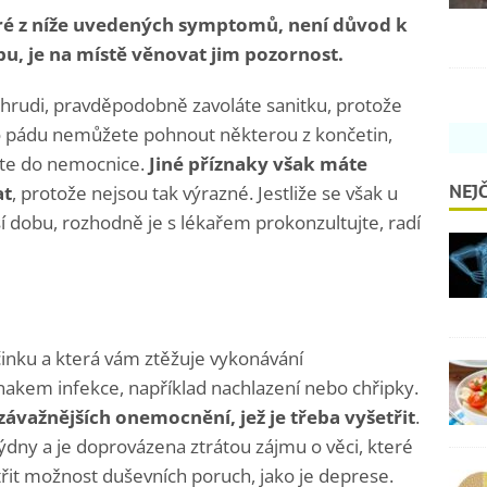
eré z níže uvedených symptomů, není důvod k
obu, je na místě věnovat jim pozornost.
 hrudi, pravděpodobně zavoláte sanitku, protože
po pádu nemůžete pohnout některou z končetin,
ete do nemocnice.
Jiné příznaky však máte
NEJČ
at
, protože nejsou tak výrazné. Jestliže se však u
ší dobu, rozhodně je s lékařem prokonzultujte, radí
inku a která vám ztěžuje vykonávání
nakem infekce, například nachlazení nebo chřipky.
závažnějších onemocnění, jež je třeba vyšetřit
.
ýdny a je doprovázena ztrátou zájmu o věci, které
třit možnost duševních poruch, jako je deprese.