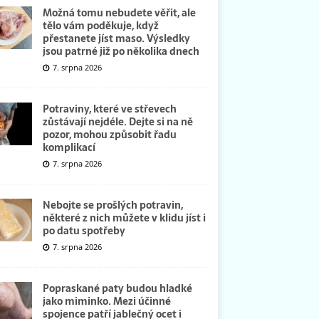
Možná tomu nebudete věřit, ale
tělo vám poděkuje, když
přestanete jíst maso. Výsledky
jsou patrné již po několika dnech
7. srpna 2026
Potraviny, které ve střevech
zůstávají nejdéle. Dejte si na ně
pozor, mohou způsobit řadu
komplikací
7. srpna 2026
Nebojte se prošlých potravin,
některé z nich můžete v klidu jíst i
po datu spotřeby
7. srpna 2026
Popraskané paty budou hladké
jako miminko. Mezi účinné
spojence patří jablečný ocet i