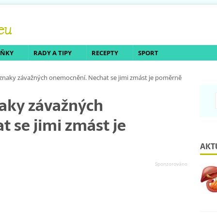
LŇKY
RADY A TIPY
RECEPTY
SPORT
znaky závažných onemocnění. Nechat se jimi zmást je poměrně
aky závažných
 se jimi zmást je
AKT