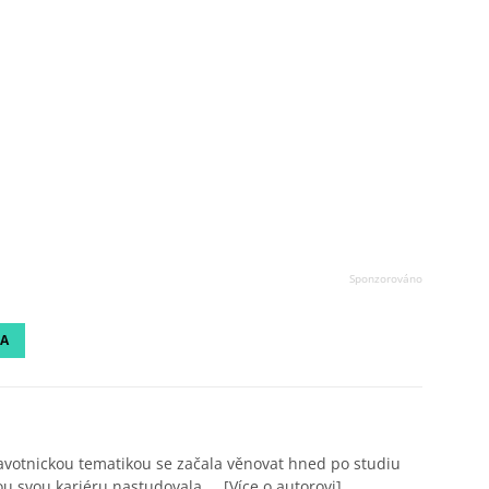
A
avotnickou tematikou se začala věnovat hned po studiu
ou svou kariéru nastudovala ...
[Více o autorovi]