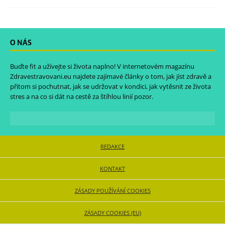
O NÁS
Buďte fit a užívejte si života naplno! V internetovém magazínu
Zdravestravovani.eu
najdete zajímavé články o tom, jak jíst zdravě a
přitom si pochutnat, jak se udržovat v kondici, jak vytěsnit ze života
stres a na co si dát na cestě za štíhlou linií pozor.
REDAKCE
KONTAKT
ZÁSADY POUŽÍVÁNÍ COOKIES
ZÁSADY COOKIES (EU)