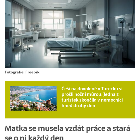
Fotografie: Freepik
Češi na dovolené v Turecku si
prošli noční můrou. Jedna z
turistek skončila v nemocnici
hned druhý den
Matka se musela vzdát práce a stará
se o ni každý den