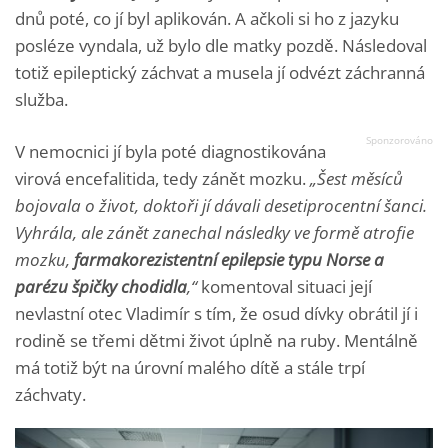
dnů poté, co jí byl aplikován. A ačkoli si ho z jazyku
posléze vyndala, už bylo dle matky pozdě. Následoval
totiž epileptický záchvat a musela jí odvézt záchranná
služba.
V nemocnici jí byla poté diagnostikována
virová encefalitida, tedy zánět mozku.
„Šest měsíců
bojovala o život, doktoři jí dávali desetiprocentní šanci.
Vyhrála, ale zánět zanechal následky ve formě atrofie
mozku,
farmakorezistentní epilepsie typu Norse a
parézu špičky chodidla
,“
komentoval situaci její
nevlastní otec Vladimír s tím, že osud dívky obrátil jí i
rodině se třemi dětmi život úplně na ruby. Mentálně
má totiž být na úrovní malého dítě a stále trpí
záchvaty.