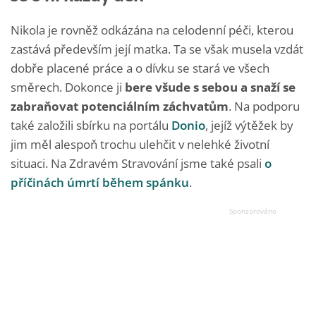
Nikola je rovněž odkázána na celodenní péči, kterou
zastává především její matka. Ta se však musela vzdát
dobře placené práce a o dívku se stará ve všech
směrech. Dokonce ji
bere všude s sebou a snaží se
zabraňovat potenciálním záchvatům
. Na podporu
také založili sbírku na portálu
Donio
, jejíž výtěžek by
jim měl alespoň trochu ulehčit v nelehké životní
situaci. Na Zdravém Stravování jsme také psali
o
příčinách úmrtí během spánku
.