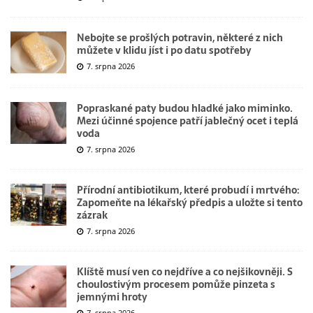
Nebojte se prošlých potravin, některé z nich
můžete v klidu jíst i po datu spotřeby
7. srpna 2026
Popraskané paty budou hladké jako miminko.
Mezi účinné spojence patří jablečný ocet i teplá
voda
7. srpna 2026
Přírodní antibiotikum, které probudí i mrtvého:
Zapomeňte na lékařský předpis a uložte si tento
zázrak
7. srpna 2026
Klíště musí ven co nejdříve a co nejšikovněji. S
choulostivým procesem pomůže pinzeta s
jemnými hroty
7. srpna 2026