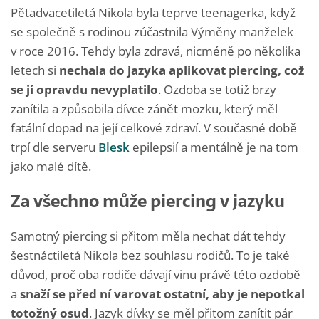
Pětadvacetiletá Nikola byla teprve teenagerka, když
se společně s rodinou zúčastnila Výměny manželek
v roce 2016. Tehdy byla zdravá, nicméně po několika
letech si
nechala do jazyka aplikovat piercing, což
se jí opravdu nevyplatilo
. Ozdoba se totiž brzy
zanítila a způsobila dívce zánět mozku, který měl
fatální dopad na její celkové zdraví. V současné době
trpí dle serveru
Blesk
epilepsií a mentálně je na tom
jako malé dítě.
Za všechno může piercing v jazyku
Samotný piercing si přitom měla nechat dát tehdy
šestnáctiletá Nikola bez souhlasu rodičů. To je také
důvod, proč oba rodiče dávají vinu právě této ozdobě
a
snaží se před ní varovat ostatní, aby je nepotkal
totožný osud
. Jazyk dívky se měl přitom zanítit pár