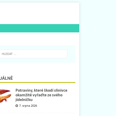
UÁLNĚ
Potraviny, které škodí slinivce
okamžitě vyřaďte ze svého
jídelníčku
7. srpna 2026