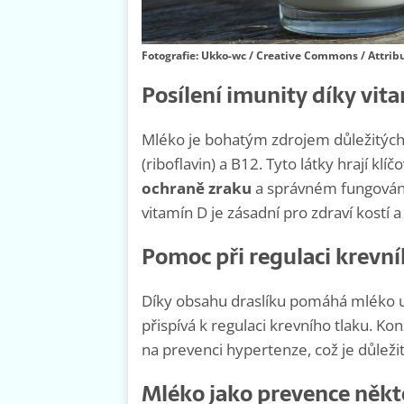
Fotografie: Ukko-wc / Creative Commons / Attribu
Posílení imunity díky vi
Mléko je bohatým zdrojem důležitých v
(riboflavin) a B12. Tyto látky hrají klíč
ochraně zraku
a správném fungován
vitamín D je zásadní pro zdraví kost
Pomoc při regulaci krevní
Díky obsahu draslíku pomáhá mléko u
přispívá k regulaci krevního tlaku. 
na prevenci hypertenze, což je důležit
Mléko jako prevence něk