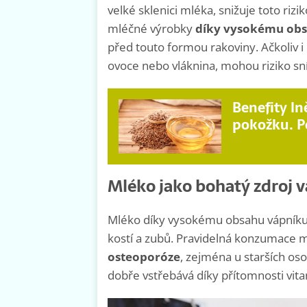
velké sklenici mléka, snižuje toto rizi
mléčné výrobky
díky vysokému obsa
před touto formou rakoviny. Ačkoliv i 
ovoce nebo vláknina, mohou riziko sníž
Benefity ln
pokožku. Po
Mléko jako bohatý zdroj v
Mléko díky vysokému obsahu vápníku, 
kostí a zubů. Pravidelná konzumace 
osteoporóze
, zejména u starších os
dobře vstřebává díky přítomnosti vitam