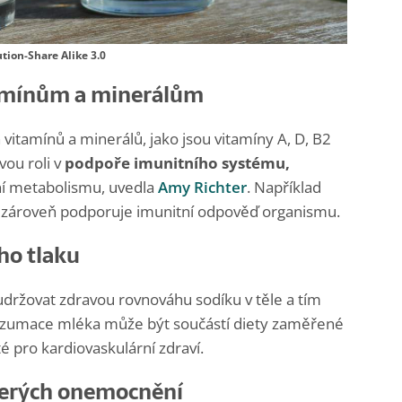
tion-Share Alike 3.0
tamínům a minerálům
itamínů a minerálů, jako jsou vitamíny A, D, B2
ovou roli v
podpoře imunitního systému,
í metabolismu, uvedla
Amy Richter
. Například
í a zároveň podporuje imunitní odpověď organismu.
ho tlaku
držovat zdravou rovnováhu sodíku v těle a tím
Konzumace mléka může být součástí diety zaměřené
é pro kardiovaskulární zdraví.
terých onemocnění