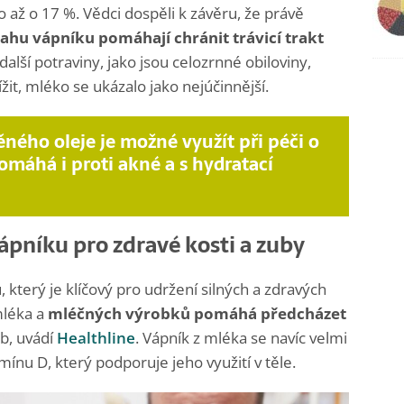
ko až o 17 %. Vědci dospěli k závěru, že právě
hu vápníku pomáhají chránit trávicí trakt
další potraviny, jako jsou celozrnné obiloviny,
it, mléko se ukázalo jako nejúčinnější.
ěného oleje je možné využít při péči o
máhá i proti akné a s hydratací
ápníku pro zdravé kosti a zuby
který je klíčový pro udržení silných a zdravých
mléka a
mléčných výrobků pomáhá předcházet
ob, uvádí
Healthline
. Vápník z mléka se navíc velmi
ínu D, který podporuje jeho využití v těle.