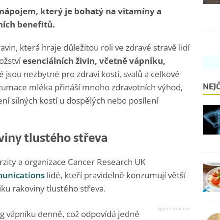
nápojem, který je bohatý na vitamíny a
ních benefitů.
vin, která hraje důležitou roli ve zdravé stravě lidí
ožství
esenciálních živin, včetně vápníku,
ré jsou nezbytné pro zdraví kostí, svalů a celkové
NEJČ
zumace mléka přináší mnoho zdravotních výhod,
ení silných kostí u dospělých nebo posílení
iny tlustého střeva
rzity a organizace Cancer Research UK
unications
lidé, kteří pravidelně konzumují větší
iku rakoviny tlustého střeva.
g vápníku denně, což odpovídá jedné