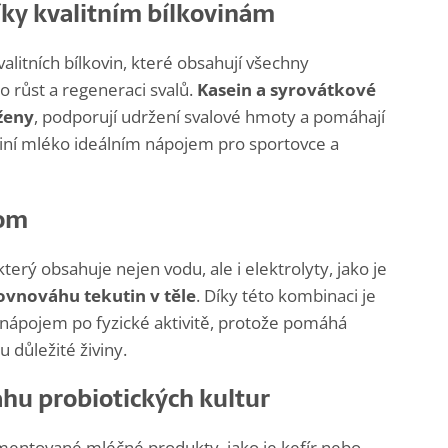
ky kvalitním bílkovinám
litních bílkovin, které obsahují všechny
o růst a regeneraci svalů.
Kasein a syrovátkové
ženy
, podporují udržení svalové hmoty a pomáhají
o činí mléko ideálním nápojem pro sportovce a
nom
terý obsahuje nejen vodu, ale i elektrolyty, jako je
ovnováhu tekutin v těle
. Díky této kombinaci je
ápojem po fyzické aktivitě, protože pomáhá
u důležité živiny.
ahu probiotických kultur
rmentované mléčné produkty, jako je kefír nebo