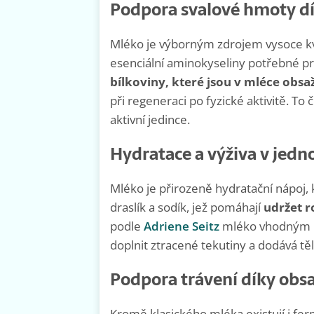
Podpora svalové hmoty dí
Mléko je výborným zdrojem vysoce kva
esenciální aminokyseliny potřebné pr
bílkoviny, které jsou v mléce obsa
při regeneraci po fyzické aktivitě. T
aktivní jedince.
Hydratace a výživa v jed
Mléko je přirozeně hydratační nápoj, k
draslík a sodík, jež pomáhají
udržet r
podle
Adriene Seitz
mléko vhodným n
doplnit ztracené tekutiny a dodává těl
Podpora trávení díky obs
Kromě klasického mléka existují i fe