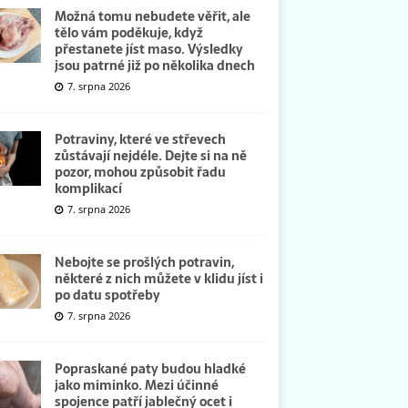
Možná tomu nebudete věřit, ale
tělo vám poděkuje, když
přestanete jíst maso. Výsledky
jsou patrné již po několika dnech
7. srpna 2026
Potraviny, které ve střevech
zůstávají nejdéle. Dejte si na ně
pozor, mohou způsobit řadu
komplikací
7. srpna 2026
Nebojte se prošlých potravin,
některé z nich můžete v klidu jíst i
po datu spotřeby
7. srpna 2026
Popraskané paty budou hladké
jako miminko. Mezi účinné
spojence patří jablečný ocet i