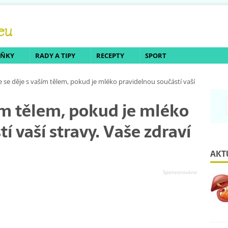
LŇKY
RADY A TIPY
RECEPTY
SPORT
e se děje s vaším tělem, pokud je mléko pravidelnou součástí vaší
ším tělem, pokud je mléko
í vaší stravy. Vaše zdraví
AKT