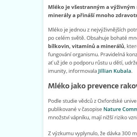
Mléko je všestranným a výživným 
minerály a přináší mnoho zdravot
Mléko je jednou z nejvýživnějších potra
po celém světě. Obsahuje bohaté mn
bílkovin, vitamínů a minerálů
, kte
fungování organismu. Pravidelná kon
ať už jde o podporu růstu u dětí, udrž
imunity, informovala
Jillian Kubala
.
Mléko jako prevence rakov
Podle studie vědců z Oxfordské unive
publikované v časopise
Nature Comm
množství vápníku, mají nižší riziko vzn
Z výzkumu vyplynulo, že dávka 300 m