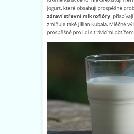
jogurt, které obsahují prospěšné prob
zdraví střevní mikroflóry
, přispíva
zmiňuje také Jillian Kubala. Mléčné v
prospěšné pro lidi s trávicími obtížemi