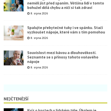
neměli jíst před spaním. Většina lidí v tomto
bohužel dělá chybu a ničí si tak zdraví
8. srpna 2026
Spalujte přebytečné tuky i ve spánku. Stačí
vyzkoušet nápoje, které vám s tím pomohou
8. srpna 2026
Souvislost mezi kávou a dlouhověkostí.
Seznamte se s přínosy tohoto voňavého
nápoje
8. srpna 2026
NEJČTENĚJŠÍ
Kvíz o kostech v lidském těle: Úkolem je