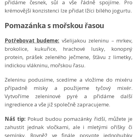
přidáme česnek, sůl a vše řádně spojíme. Pro
krémovější konzistenci lze přidat lžíci bílého jogurtu.
Pomazánka s mořskou řasou
Potřebovat budeme:
všelijakou zeleninu – mrkev,
brokolice, kukuřice, hrachové lusky, konopný
protein, prášek zeleného ječmene, šťávu z limetky,
indickou vlákninu, mořskou řasu.
Zeleninu podusíme, scedíme a vložíme do mixéru
případně misky a použijeme tyčový mixér.
Vytvoříme zeleninové pyré a přidáme další
ingredience a vše již společně zapracujeme.
Náš tip:
Pokud budou pomazánky řidší, můžete je
zahustit jednak vločkami, ale i mletými oříšky či
semínky. Rovněž ve finále posypte jednohubky