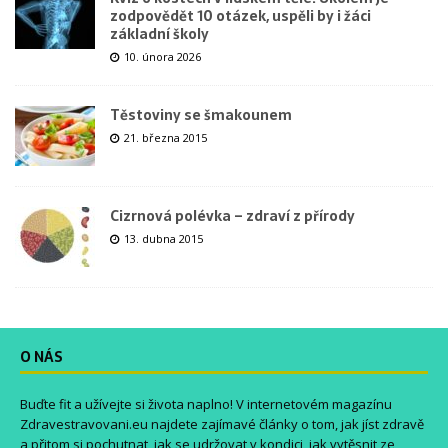
zodpovědět 10 otázek, uspěli by i žáci
základní školy
10. února 2026
Těstoviny se šmakounem
21. března 2015
Cizrnová polévka – zdraví z přírody
13. dubna 2015
O NÁS
Buďte fit a užívejte si života naplno! V internetovém magazínu
Zdravestravovani.eu
najdete zajímavé články o tom, jak jíst zdravě
a přitom si pochutnat, jak se udržovat v kondici, jak vytěsnit ze