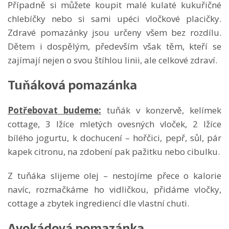
Případně si můžete koupit malé kulaté kukuřičné
chlebíčky nebo si sami upéci vločkové placičky.
Zdravé pomazánky jsou určeny všem bez rozdílu.
Dětem i dospělým, především však těm, kteří se
zajímají nejen o svou štíhlou linii, ale celkové zdraví.
Tuňáková pomazánka
Potřebovat budeme:
tuňák v konzervě, kelímek
cottage, 3 lžíce mletých ovesných vloček, 2 lžíce
bílého jogurtu, k dochucení – hořčici, pepř, sůl, pár
kapek citronu, na zdobení pak pažitku nebo cibulku.
Z tuňáka slijeme olej – nestojíme přece o kalorie
navíc, rozmačkáme ho vidličkou, přidáme vločky,
cottage a zbytek ingrediencí dle vlastní chuti.
Avokádová pomazánka