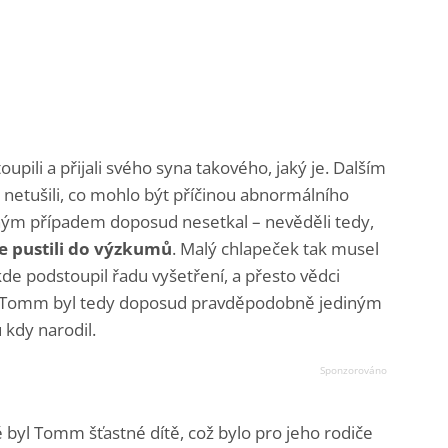
upili a přijali svého syna takového, jaký je. Dalším
 netušili, co mohlo být příčinou abnormálního
bným případem doposud nesetkal – nevěděli tedy,
 se pustili do výzkumů
. Malý chlapeček tak musel
kde podstoupil řadu vyšetření, a přesto vědci
ď. Tomm byl tedy doposud pravděpodobně jediným
kdy narodil.
 byl Tomm šťastné dítě, což bylo pro jeho rodiče