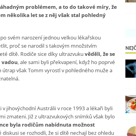
 záhadným problémem, a to do takové míry, že
m několika let se z něj však stal pohledný
 po svém narození jednou velkou lékařskou
tlit, proč se narodil s takovým množstvím
NEJČ
eté dítě. Rodiče sice díky ultrazvuku
věděli, že se
u vadou
, ale sami byli překvapení, když ho poprvé
ch útrap však Tomm vyrostl v pohledného muže a
natelná.
 jihovýchodní Austrálii v roce 1993 a lékaři byli
lmi zmateni. Již z ultrazvukových snímků však bylo
nce byla rodičům nabídnuta možnost
é diskusi se rozhodli, že si dítě nechají bez ohledu