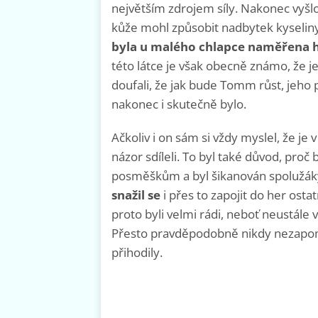
největším zdrojem síly. Nakonec vyšl
kůže mohl způsobit nadbytek kyseliny
byla u malého chlapce naměřena h
této látce je však obecně známo, že je
doufali, že jak bude Tomm růst, jeho 
nakonec i skutečně bylo.
Ačkoliv i on sám si vždy myslel, že je 
názor sdíleli. To byl také důvod, pro
posměškům a byl šikanován spolužák
snažil se
i přes to zapojit do her ostat
proto byli velmi rádi, neboť neustále v
Přesto pravděpodobně nikdy nezapom
přihodily.