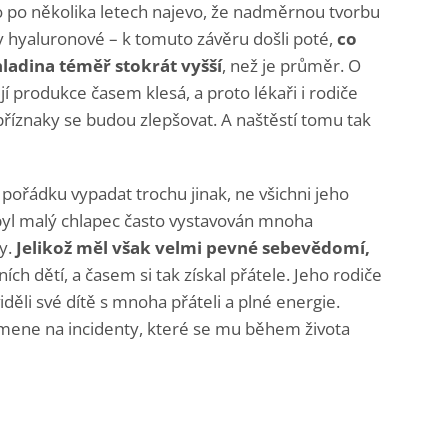
o po několika letech najevo, že nadměrnou tvorbu
 hyaluronové – k tomuto závěru došli poté,
co
ladina téměř stokrát vyšší
, než je průměr. O
jí produkce časem klesá, a proto lékaři i rodiče
příznaky se budou zlepšovat. A naštěstí tomu tak
v pořádku vypadat trochu jinak, ne všichni jeho
č byl malý chlapec často vystavován mnoha
y.
Jelikož měl však velmi pevné sebevědomí,
ních dětí, a časem si tak získal přátele. Jeho rodiče
iděli své dítě s mnoha přáteli a plné energie.
ene na incidenty, které se mu během života