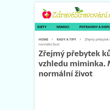
DIETY
NEMOCI
POTRAVINY A DOP
HOME
RADY A TIPY
Zřejmý přebytek 
normální život
Zřejmý přebytek ků
vzhledu miminka. M
normální život