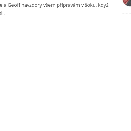
e a Geoff navzdory všem přípravám v šoku, když
i.