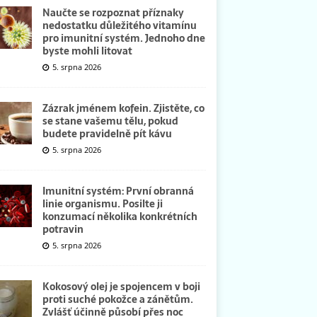
Naučte se rozpoznat příznaky
nedostatku důležitého vitamínu
pro imunitní systém. Jednoho dne
byste mohli litovat
5. srpna 2026
Zázrak jménem kofein. Zjistěte, co
se stane vašemu tělu, pokud
budete pravidelně pít kávu
5. srpna 2026
Imunitní systém: První obranná
linie organismu. Posilte ji
konzumací několika konkrétních
potravin
5. srpna 2026
Kokosový olej je spojencem v boji
proti suché pokožce a zánětům.
Zvlášť účinně působí přes noc