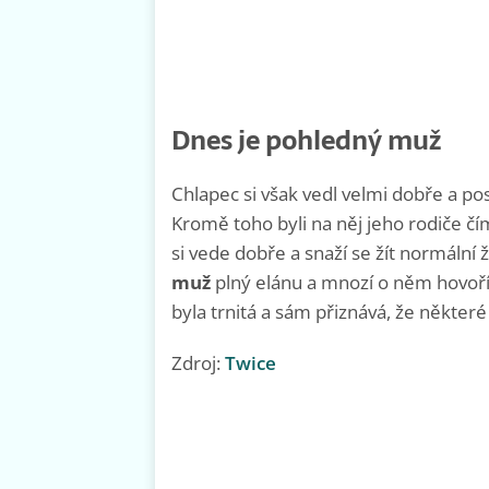
Dnes je pohledný muž
Chlapec si však vedl velmi dobře a p
Kromě toho byli na něj jeho rodiče čím 
si vede dobře a snaží se žít normální ž
muž
plný elánu a mnozí o něm hovoří,
byla trnitá a sám přiznává, že někte
Zdroj:
Twice