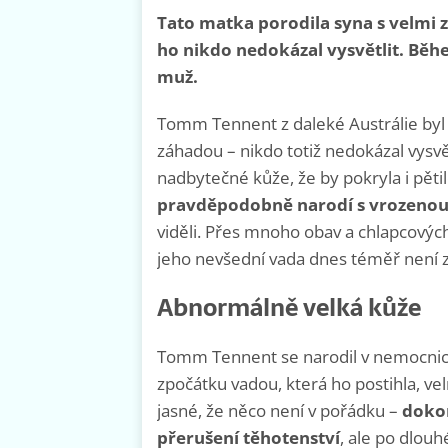
Tato matka porodila syna s velmi
ho nikdo nedokázal vysvětlit. Běhe
muž.
Tomm Tennent z daleké Austrálie byl
záhadou – nikdo totiž nedokázal vysvě
nadbytečné kůže, že by pokryla i pětil
pravděpodobně narodí s vrozeno
viděli. Přes mnoho obav a chlapcový
jeho nevšední vada dnes téměř není z
Abnormálně velká kůže
Tomm Tennent se narodil v nemocnici v
zpočátku vadou, která ho postihla, ve
jasné, že něco není v pořádku –
doko
přerušení těhotenství
, ale po dlouh