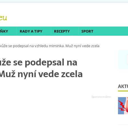
LŇKY
RADY A TIPY
RECEPTY
SPORT
kůže se podepsal na vzhledu miminka. Muž nyní vede zcela
že se podepsal na
už nyní vede zcela
AKT