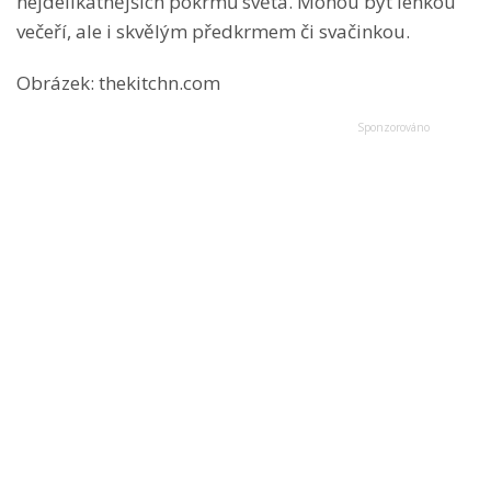
nejdelikátnějších pokrmů světa. Mohou být lehkou
večeří, ale i skvělým předkrmem či svačinkou.
Obrázek: thekitchn.com