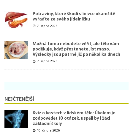
Potraviny, které škodí slinivce okamžitě
vyřaďte ze svého jídelníčku
7. srpna 2026
Možná tomu nebudete věřit, ale tělo vám
poděkuje, když přestanete jíst maso.
Výsledky jsou patrné již po několika dnech
7. srpna 2026
NEJČTENĚJŠÍ
Kvíz o kostech v lidském těle: Úkolem je
zodpovědět 10 otázek, uspěli by i žáci
základní školy
10. února 2026