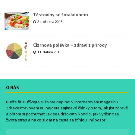
Těstoviny se šmakounem
21. března 2015
Cizrnová polévka – zdraví z přírody
13. dubna 2015
O NÁS
Buďte fit a užívejte si života naplno! V internetovém magazínu
Zdravestravovani.eu
najdete zajímavé články o tom, jak jíst zdravě
a přitom si pochutnat, jak se udržovat v kondici, jak vytěsnit ze
života stres a na co si dát na cestě za štíhlou linií pozor.