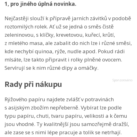
1, pro jiného úplná novinka.
Nejčastěji slouží k přípravě jarních závitků v podobě
roztomilých rolek. Ať už se jedná o směs čistě
zeleninovou, s klíčky, krevetovou, kuřecí, krůtí,
z mletého masa, ale zabalit do nich lze i různé směsi,
kde nechybí quinoa, rýže, nudle apod. Pokud rádi
mlsáte, lze takto připravit i rolky plněné ovocem.
Servírují se k nim různé dipy a omáčky.
Rady při nákupu
Rýžového papíru najdete zvlášť v potravinách
s asijským zbožím nepřeberně. Vybírat lze podle
typu papíru, chuti, tvaru papíru, velikosti a k čemu
jsou vhodné. Ty kvalitnější jsou samozřejmě dražší,
ale zase se s nimi lépe pracuje a tolik se netrhají.