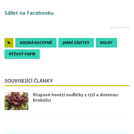
Sdílet na Facebooku
ASIJSKÁ KUCHYNĚ
JARNÍ ZÁVITKY
ROLKY
RÝŽOVÝ PAPÍR
SOUVISEJÍCÍ ČLÁNKY
Křupavé hovězí nudličky s rýží a dušenou
brokolicí