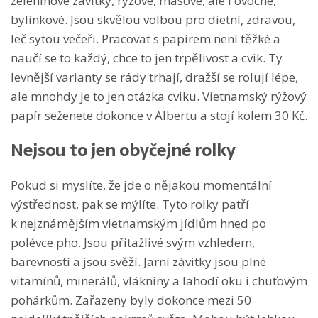
zeleninové závitky, rýžové, masové, ale i ovocné,
bylinkové. Jsou skvělou volbou pro dietní, zdravou,
leč sytou večeři. Pracovat s papírem není těžké a
naučí se to každý, chce to jen trpělivost a cvik. Ty
levnější varianty se rády trhají, dražší se rolují lépe,
ale mnohdy je to jen otázka cviku. Vietnamský rýžový
papír seženete dokonce v Albertu a stojí kolem 30 Kč.
Nejsou to jen obyčejné rolky
Pokud si myslíte, že jde o nějakou momentální
výstřednost, pak se mýlíte. Tyto rolky patří
k nejznámějším vietnamským jídlům hned po
polévce pho. Jsou přitažlivé svým vzhledem,
barevností a jsou svěží. Jarní závitky jsou plné
vitamínů, minerálů, vlákniny a lahodí oku i chuťovým
pohárkům. Zařazeny byly dokonce mezi 50