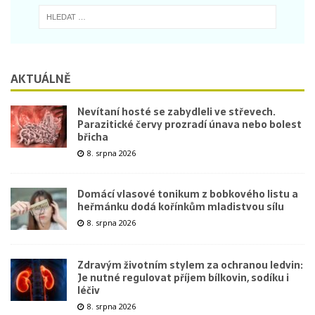
AKTUÁLNĚ
Nevítaní hosté se zabydleli ve střevech.
Parazitické červy prozradí únava nebo bolest
břicha
8. srpna 2026
Domácí vlasové tonikum z bobkového listu a
heřmánku dodá kořínkům mladistvou sílu
8. srpna 2026
Zdravým životním stylem za ochranou ledvin:
Je nutné regulovat příjem bílkovin, sodíku i
léčiv
8. srpna 2026