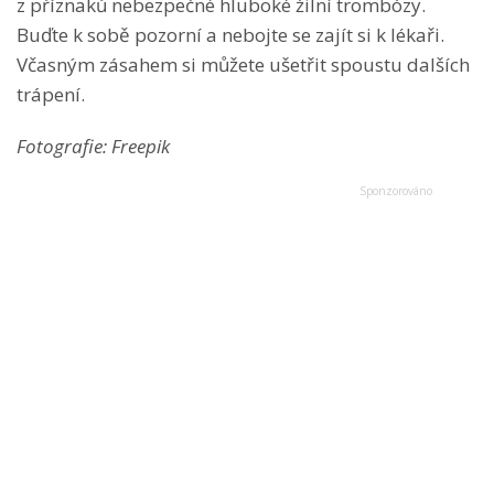
z příznaků nebezpečné hluboké žilní trombózy.
Buďte k sobě pozorní a nebojte se zajít si k lékaři.
Včasným zásahem si můžete ušetřit spoustu dalších
trápení.
Fotografie: Freepik