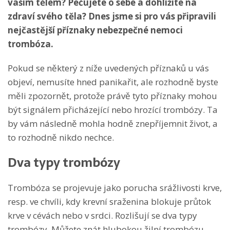
vaším tělem? Pečujete o sebe a dohlížíte na
zdraví svého těla? Dnes jsme si pro vás připravili
nejčastější příznaky nebezpečné nemoci
trombóza.
Pokud se některý z níže uvedených příznaků u vás
objeví, nemusíte hned panikařit, ale rozhodně byste
měli zpozornět, protože právě tyto příznaky mohou
být signálem přicházející nebo hrozící trombózy. Ta
by vám následně mohla hodně znepříjemnit život, a
to rozhodně nikdo nechce.
Dva typy trombózy
Trombóza se projevuje jako porucha srážlivosti krve,
resp. ve chvíli, kdy krevní sraženina blokuje průtok
krve v cévách nebo v srdci. Rozlišují se dva typy
trombózy. Můžete znát hlubokou žilní trombózu,