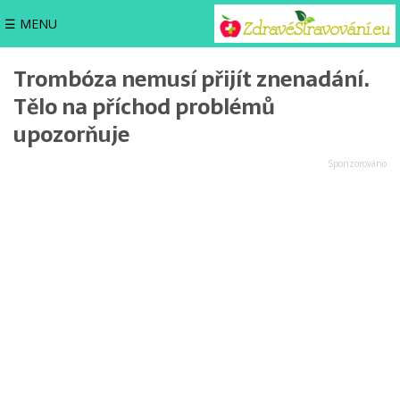
☰ MENU
Trombóza nemusí přijít znenadání.
Tělo na příchod problémů
upozorňuje