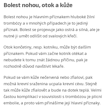
Bolest nohou, otok a kůže
Bolest nohou je hlavním příznakem hluboké žilní
trombózy a v mnohých případech je to jediný
příznak. Bolest se projevuje jako ostrá a silná, ale je
nutné ji umět odlišit od svalových křečí.
Otok končetiny, resp. kotníku, může být dalším
příznakem. Pokud vám začne kotník otékat a
nebudete k tomu znát žádnou příčinu, pak je
rozhodně důvod navštívit lékaře.
Pokud se vám kůže nečervená nebo zfialoví, pak
možná krevní sraženina ucpala krevní cévu. Stejně
tak může kůže zfialovět a bude na dotek teplá. Velmi
častou komplikací v souvislosti s trombózou je plicní
embolie, a proto vám přinášíme její hlavní příznaky.