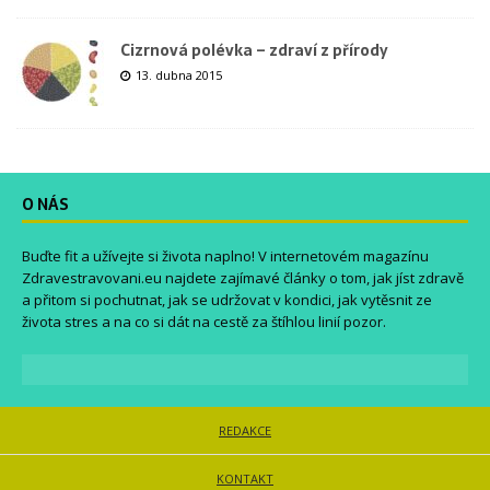
Cizrnová polévka – zdraví z přírody
13. dubna 2015
O NÁS
Buďte fit a užívejte si života naplno! V internetovém magazínu
Zdravestravovani.eu
najdete zajímavé články o tom, jak jíst zdravě
a přitom si pochutnat, jak se udržovat v kondici, jak vytěsnit ze
života stres a na co si dát na cestě za štíhlou linií pozor.
REDAKCE
KONTAKT