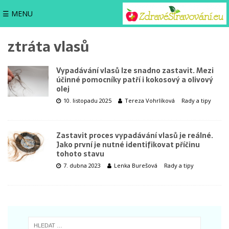
☰ MENU
ztráta vlasů
Vypadávání vlasů lze snadno zastavit. Mezi
účinné pomocníky patří i kokosový a olivový
olej
10. listopadu 2025
Tereza Vohrlíková
Rady a tipy
Zastavit proces vypadávání vlasů je reálné.
Jako první je nutné identifikovat příčinu
tohoto stavu
7. dubna 2023
Lenka Burešová
Rady a tipy