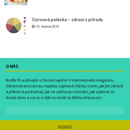
Cizrnová polévka – zdraví z přírody
13. dubna 2015
O NÁS
Buďte fit a užívejte si života naplno! V internetovém magazínu
Zdravestravovani.eu
najdete zajímavé články o tom, jak jíst zdravě
a přitom si pochutnat, jak se udržovat v kondici, jak vytěsnit ze
života stres a na co si dát na cestě za štíhlou linií pozor.
REDAKCE