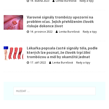
14. dubna 2023
Lenka Burešová
Rady a tipy
Varovné signály trombózy upozorní na
problém včas. Jejich přehlížením člověk
riskuje dokonce život
14. prosince 2022
Lenka Burešová
Rady a tipy
Lékařka popsala časté signály těla, podle
kterých lze poznat, že člověk trpí žilní
trombózou a měl by okamžitě jednat
17. září 2022
Lenka Burešová
Rady a tipy