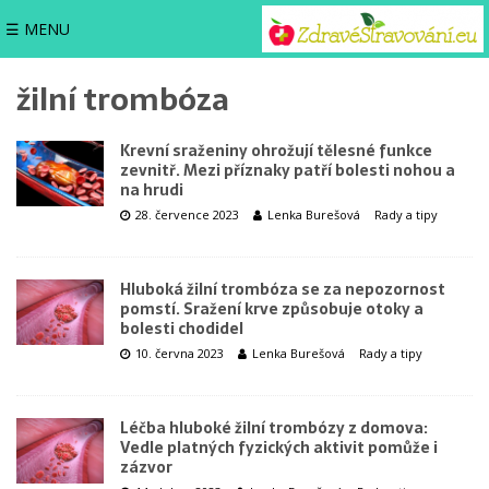
☰ MENU
žilní trombóza
Krevní sraženiny ohrožují tělesné funkce
zevnitř. Mezi příznaky patří bolesti nohou a
na hrudi
28. července 2023
Lenka Burešová
Rady a tipy
Hluboká žilní trombóza se za nepozornost
pomstí. Sražení krve způsobuje otoky a
bolesti chodidel
10. června 2023
Lenka Burešová
Rady a tipy
Léčba hluboké žilní trombózy z domova:
Vedle platných fyzických aktivit pomůže i
zázvor