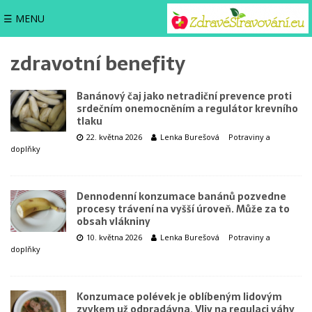
☰ MENU
zdravotní benefity
Banánový čaj jako netradiční prevence proti
srdečním onemocněním a regulátor krevního
tlaku
22. května 2026
Lenka Burešová
Potraviny a
doplňky
Dennodenní konzumace banánů pozvedne
procesy trávení na vyšší úroveň. Může za to
obsah vlákniny
10. května 2026
Lenka Burešová
Potraviny a
doplňky
Konzumace polévek je oblíbeným lidovým
zvykem už odpradávna. Vliv na regulaci váhy