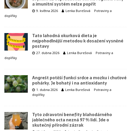
a imunitní systém nelze popřít
9. května 2026
Lenka Burešová
Potraviny a
doplňky
Tato lahodná okurková dieta je
nejpohodlnější metodou k dosažení vysněné
postavy
27. dubna 2026
Lenka Burešová
Potraviny a
doplňky
Angrešt potěší funkci srdce a mozku i chuťové
pohárky. Je bohatý i na antioxidanty
1. dubna 2026
Lenka Burešová
Potraviny a
doplňky
Tyto zdravotní benefity blahodárného
jablečného octa nezná 97 % lidí. Jde o
skutečný přírodní zázrak