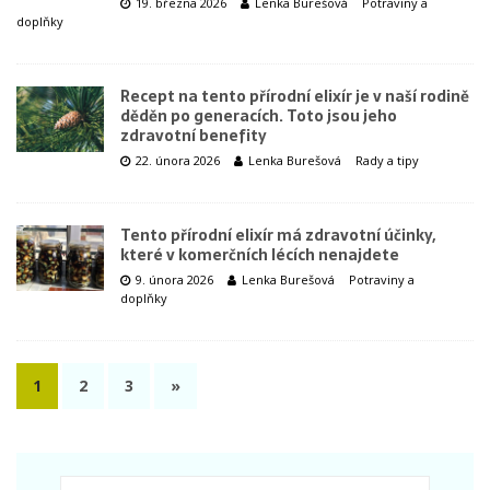
19. března 2026
Lenka Burešová
Potraviny a
doplňky
Recept na tento přírodní elixír je v naší rodině
děděn po generacích. Toto jsou jeho
zdravotní benefity
22. února 2026
Lenka Burešová
Rady a tipy
Tento přírodní elixír má zdravotní účinky,
které v komerčních lécích nenajdete
9. února 2026
Lenka Burešová
Potraviny a
doplňky
1
2
3
»