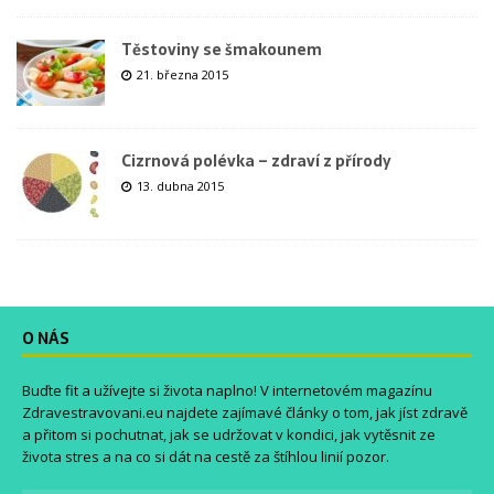
Těstoviny se šmakounem
21. března 2015
Cizrnová polévka – zdraví z přírody
13. dubna 2015
O NÁS
Buďte fit a užívejte si života naplno! V internetovém magazínu
Zdravestravovani.eu
najdete zajímavé články o tom, jak jíst zdravě
a přitom si pochutnat, jak se udržovat v kondici, jak vytěsnit ze
života stres a na co si dát na cestě za štíhlou linií pozor.