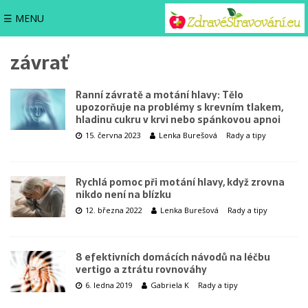
☰ MENU
závrať
Ranní závratě a motání hlavy: Tělo
upozorňuje na problémy s krevním tlakem,
hladinu cukru v krvi nebo spánkovou apnoi
15. června 2023
Lenka Burešová
Rady a tipy
Rychlá pomoc při motání hlavy, když zrovna
nikdo není na blízku
12. března 2022
Lenka Burešová
Rady a tipy
8 efektivních domácích návodů na léčbu
vertigo a ztrátu rovnováhy
6. ledna 2019
Gabriela K
Rady a tipy