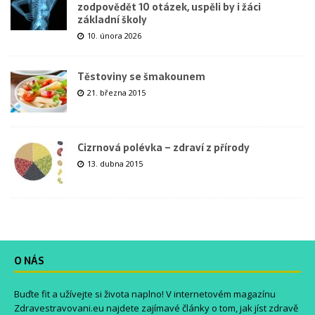
zodpovědět 10 otázek, uspěli by i žáci
základní školy
10. února 2026
Těstoviny se šmakounem
21. března 2015
Cizrnová polévka – zdraví z přírody
13. dubna 2015
O NÁS
Buďte fit a užívejte si života naplno! V internetovém magazínu
Zdravestravovani.eu
najdete zajímavé články o tom, jak jíst zdravě