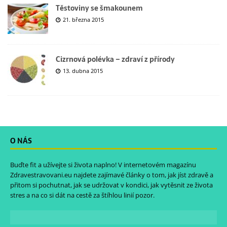
Těstoviny se šmakounem
21. března 2015
Cizrnová polévka – zdraví z přírody
13. dubna 2015
O NÁS
Buďte fit a užívejte si života naplno! V internetovém magazínu
Zdravestravovani.eu
najdete zajímavé články o tom, jak jíst zdravě a
přitom si pochutnat, jak se udržovat v kondici, jak vytěsnit ze života
stres a na co si dát na cestě za štíhlou linií pozor.