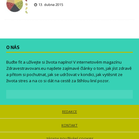
13. dubna 2015
O NÁS
Buďte fit a užívejte si života naplno! V internetovém magazínu
Zdravestravovani.eu
najdete zajímavé články o tom, jak jíst zdravě
a přitom si pochutnat, jak se udržovat v kondici, jak vytěsnit ze
života stres a na co si dát na cestě za štíhlou linií pozor.
REDAKCE
KONTAKT
ZÁSADY POUŽÍVÁNÍ COOKIES