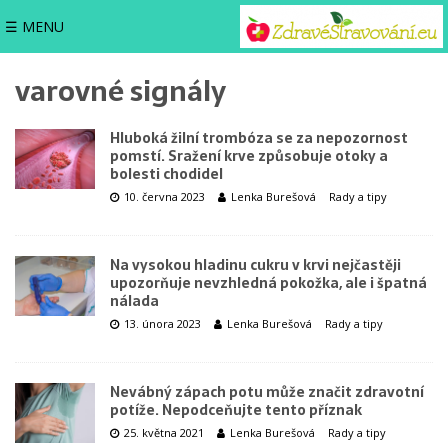
☰ MENU
varovné signály
Hluboká žilní trombóza se za nepozornost
pomstí. Sražení krve způsobuje otoky a
bolesti chodidel
10. června 2023
Lenka Burešová
Rady a tipy
Na vysokou hladinu cukru v krvi nejčastěji
upozorňuje nevzhledná pokožka, ale i špatná
nálada
13. února 2023
Lenka Burešová
Rady a tipy
Nevábný zápach potu může značit zdravotní
potíže. Nepodceňujte tento příznak
25. května 2021
Lenka Burešová
Rady a tipy