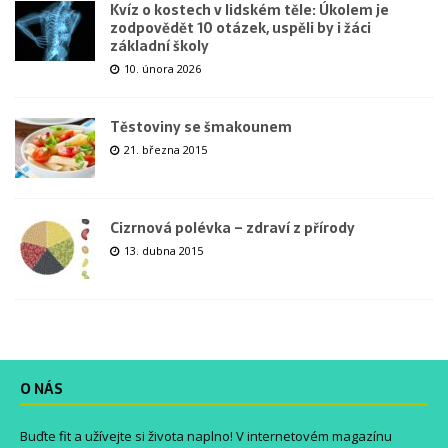
Kvíz o kostech v lidském těle: Úkolem je
zodpovědět 10 otázek, uspěli by i žáci
základní školy
10. února 2026
Těstoviny se šmakounem
21. března 2015
Cizrnová polévka – zdraví z přírody
13. dubna 2015
O NÁS
Buďte fit a užívejte si života naplno! V internetovém magazínu