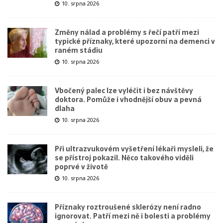
10. srpna 2026
Změny nálad a problémy s řečí patří mezi
typické příznaky, které upozorní na demenci v
raném stádiu
10. srpna 2026
Vbočený palec lze vyléčit i bez návštěvy
doktora. Pomůže i vhodnější obuv a pevná
dlaha
10. srpna 2026
Při ultrazvukovém vyšetření lékaři mysleli, že
se přístroj pokazil. Něco takového viděli
poprvé v životě
10. srpna 2026
Příznaky roztroušené sklerózy není radno
ignorovat. Patří mezi ně i bolesti a problémy