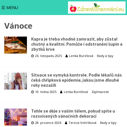
☰ MENU
Vánoce
Kapra je třeba vhodně zamrazit, aby zůstal
chutný a kvalitní. Pomůže i odstranění šupin a
zbytků krve
26. listopadu 2025
Lenka Burešová
Rady a tipy
Situace se vymyká kontrole. Podle lékařů nás
čeká chřipková epidemie, jakou jsme dlouhé
roky nezažili
10. ledna 2025
Lenka Burešová
Zajímavosti
Tohle se děje s vaším tělem, pokud spíte u
rozsvícených vánočních dekorací
28. prosince 2024
Tereza Vohrlíková
Rady a tipy