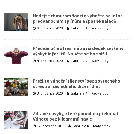
Nedejte chmurám šanci a vyhněte se letos
předvánočním splínům a špatné náladě
9. prosince 2020
Gabriela K
Rady a tipy
Předvánoční stres má za následek zvýšený
výskyt infarktů. Naučte se ho snížit
4. prosince 2020
Gabriela K
Rady a tipy
Přežijte vánoční šílenství bez zbytečného
stresu a následného držení diet
3. prosince 2020
Gabriela K
Rady a tipy
Zdravé návyky, které pomohou překonat
Vánoce bez kilogramů navíc
12. prosince 2019
Gabriela K
Rady a tipy