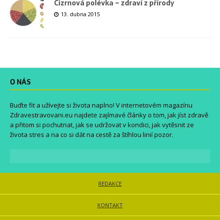
Cizrnová polévka – zdraví z přírody
13. dubna 2015
O NÁS
Buďte fit a užívejte si života naplno! V internetovém magazínu
Zdravestravovani.eu
najdete zajímavé články o tom, jak jíst zdravě
a přitom si pochutnat, jak se udržovat v kondici, jak vytěsnit ze
života stres a na co si dát na cestě za štíhlou linií pozor.
REDAKCE
KONTAKT