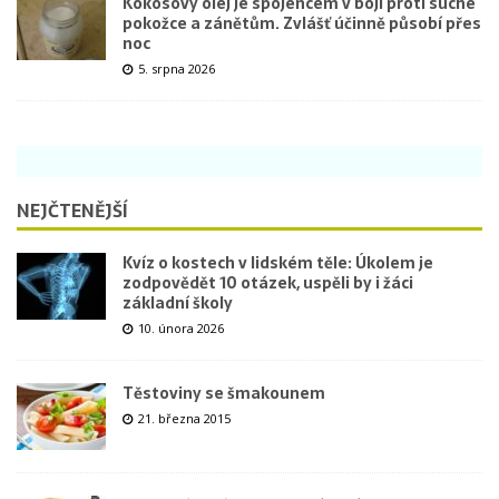
Kokosový olej je spojencem v boji proti suché
pokožce a zánětům. Zvlášť účinně působí přes
noc
5. srpna 2026
NEJČTENĚJŠÍ
Kvíz o kostech v lidském těle: Úkolem je
zodpovědět 10 otázek, uspěli by i žáci
základní školy
10. února 2026
Těstoviny se šmakounem
21. března 2015