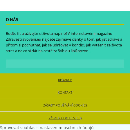
O NÁS
Buďte fit a užívejte si života naplno! V internetovém magazínu
Zdravestravovani.eu
najdete zajímavé články o tom, jak jíst zdravě a
přitom si pochutnat, jak se udržovat v kondici, jak vytěsnit ze života
stres a na co si dát na cestě za štíhlou linií pozor.
REDAKCE
KONTAKT
ZÁSADY POUŽÍVÁNÍ COOKIES
ZÁSADY COOKIES (EU)
Spravovat souhlas s nastavením osobních údajů