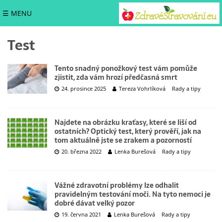
☰ MENU
Test
Tento snadný ponožkový test vám pomůže
zjistit, zda vám hrozí předčasná smrt
24. prosince 2025
Tereza Vohrlíková
Rady a tipy
Najdete na obrázku kraťasy, které se liší od
ostatních? Optický test, který prověří, jak na
tom aktuálně jste se zrakem a pozorností
20. března 2022
Lenka Burešová
Rady a tipy
Vážné zdravotní problémy lze odhalit
pravidelným testování moči. Na tyto nemoci je
dobré dávat velký pozor
19. června 2021
Lenka Burešová
Rady a tipy