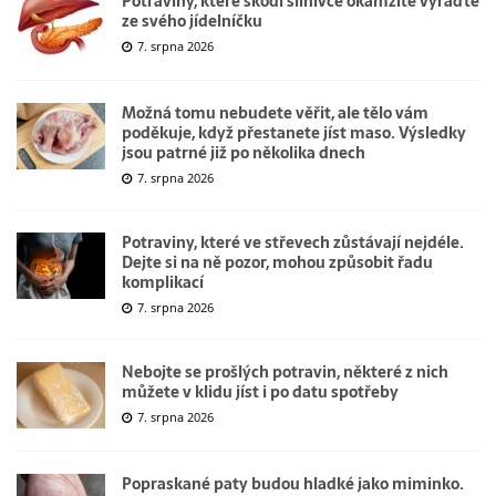
Potraviny, které škodí slinivce okamžitě vyřaďte
ze svého jídelníčku
7. srpna 2026
Možná tomu nebudete věřit, ale tělo vám
poděkuje, když přestanete jíst maso. Výsledky
jsou patrné již po několika dnech
7. srpna 2026
Potraviny, které ve střevech zůstávají nejdéle.
Dejte si na ně pozor, mohou způsobit řadu
komplikací
7. srpna 2026
Nebojte se prošlých potravin, některé z nich
můžete v klidu jíst i po datu spotřeby
7. srpna 2026
Popraskané paty budou hladké jako miminko.