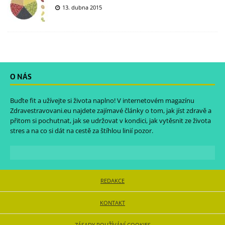
13. dubna 2015
O NÁS
Buďte fit a užívejte si života naplno! V internetovém magazínu
Zdravestravovani.eu
najdete zajímavé články o tom, jak jíst zdravě a
přitom si pochutnat, jak se udržovat v kondici, jak vytěsnit ze života
stres a na co si dát na cestě za štíhlou linií pozor.
REDAKCE
KONTAKT
ZÁSADY POUŽÍVÁNÍ COOKIES