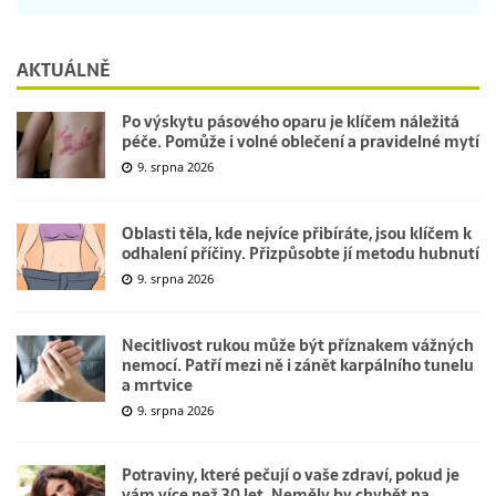
AKTUÁLNĚ
Po výskytu pásového oparu je klíčem náležitá
péče. Pomůže i volné oblečení a pravidelné mytí
9. srpna 2026
Oblasti těla, kde nejvíce přibíráte, jsou klíčem k
odhalení příčiny. Přizpůsobte jí metodu hubnutí
9. srpna 2026
Necitlivost rukou může být příznakem vážných
nemocí. Patří mezi ně i zánět karpálního tunelu
a mrtvice
9. srpna 2026
Potraviny, které pečují o vaše zdraví, pokud je
vám více než 30 let. Neměly by chybět na