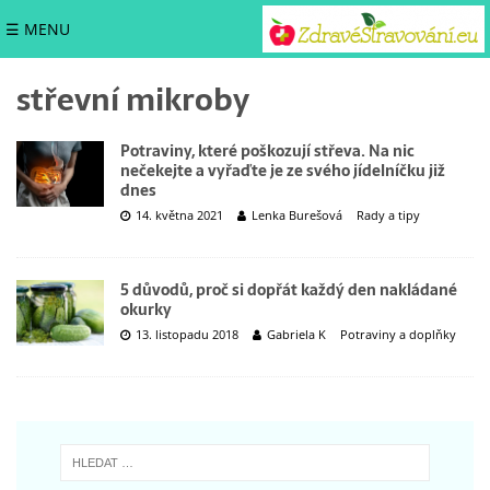
☰ MENU
střevní mikroby
Potraviny, které poškozují střeva. Na nic
nečekejte a vyřaďte je ze svého jídelníčku již
dnes
14. května 2021
Lenka Burešová
Rady a tipy
5 důvodů, proč si dopřát každý den nakládané
okurky
13. listopadu 2018
Gabriela K
Potraviny a doplňky