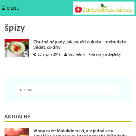
☰ MENU
špízy
Chutné nápady, jak využít cuketu – nebudete
vědět, co dřív
25. srpna 2019
Gabriela K
Potraviny a doplňky
AKTUÁLNĚ
Vinný ocet: Málokdo to ví, ale jedná se o