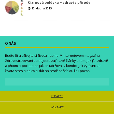
Cizrnová polévka – zdraví z přírody
13. dubna 2015
O NÁS
Buďte fit a užívejte si života naplno! V internetovém magazínu
Zdravestravovani.eu
najdete zajímavé články o tom, jak jíst zdravě
a přitom si pochutnat, jak se udržovat v kondici, jak vytěsnit ze
života stres a na co si dát na cestě za štíhlou linií pozor.
REDAKCE
KONTAKT