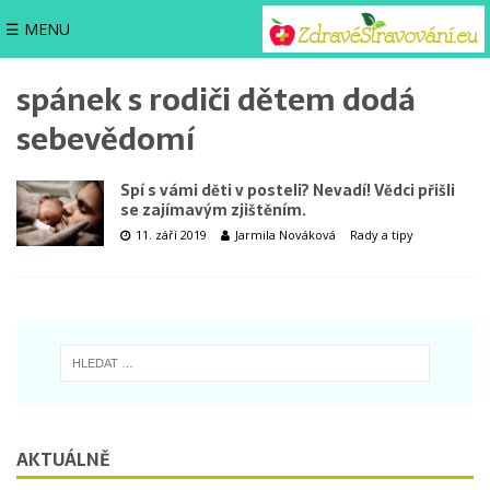
☰ MENU
spánek s rodiči dětem dodá
sebevědomí
Spí s vámi děti v posteli? Nevadí! Vědci přišli
se zajímavým zjištěním.
11. září 2019
Jarmila Nováková
Rady a tipy
AKTUÁLNĚ