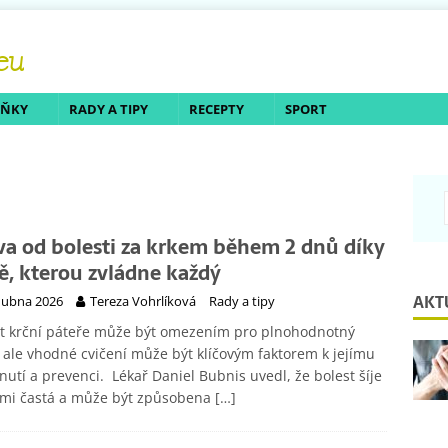
LŇKY
RADY A TIPY
RECEPTY
SPORT
va od bolesti za krkem během 2 dnů díky
tě, kterou zvládne každý
AKT
dubna 2026
Tereza Vohrlíková
Rady a tipy
st krční páteře může být omezením pro plnohodnotný
, ale vhodné cvičení může být klíčovým faktorem k jejímu
nutí a prevenci. Lékař Daniel Bubnis uvedl, že bolest šíje
lmi častá a může být způsobena
[…]