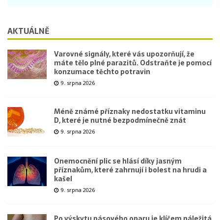
AKTUÁLNĚ
Varovné signály, které vás upozorňují, že
máte tělo plné parazitů. Odstraňte je pomocí
konzumace těchto potravin
9. srpna 2026
Méně známé příznaky nedostatku vitaminu
D, které je nutné bezpodmínečně znát
9. srpna 2026
Onemocnění plic se hlásí díky jasným
příznakům, které zahrnují i bolest na hrudi a
kašel
9. srpna 2026
Po výskytu pásového oparu je klíčem náležitá