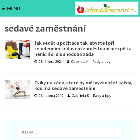
☰ MENU
sedavé zaměstnání
Jak sedět u počítače tak, abyste i při
celodenním sedavém zaměstnání netrpěli a
neničili si dlouhodobě záda
25. února 2021
Gabriela K
Rady a tipy
Cviky na záda, které by měl vyzkoušet každý,
kdo má sedavé zaměstnání
26. dubna 2019
Gabriela K
Rady a tipy