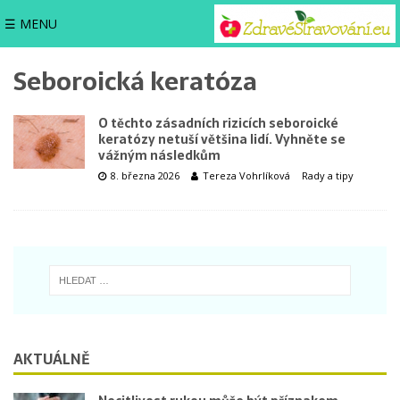
☰ MENU
Seboroická keratóza
O těchto zásadních rizicích seboroické
keratózy netuší většina lidí. Vyhněte se
vážným následkům
8. března 2026
Tereza Vohrlíková
Rady a tipy
AKTUÁLNĚ