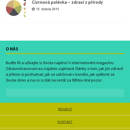
Cizrnová polévka – zdraví z přírody
13. dubna 2015
O NÁS
Buďte fit a užívejte si života naplno! V internetovém magazínu
Zdravestravovani.eu
najdete zajímavé články o tom, jak jíst zdravě
a přitom si pochutnat, jak se udržovat v kondici, jak vytěsnit ze
života stres a na co si dát na cestě za štíhlou linií pozor.
REDAKCE
KONTAKT