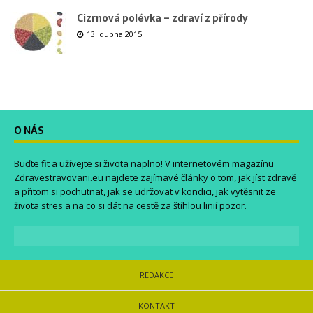
Cizrnová polévka – zdraví z přírody
13. dubna 2015
O NÁS
Buďte fit a užívejte si života naplno! V internetovém magazínu
Zdravestravovani.eu
najdete zajímavé články o tom, jak jíst zdravě
a přitom si pochutnat, jak se udržovat v kondici, jak vytěsnit ze
života stres a na co si dát na cestě za štíhlou linií pozor.
REDAKCE
KONTAKT